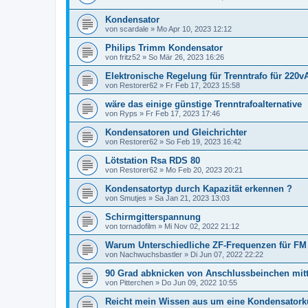
Kondensator
von
scardale
»
Mo Apr 10, 2023 12:12
Philips Trimm Kondensator
von
fritz52
»
So Mär 26, 2023 16:26
Elektronische Regelung für Trenntrafo für 220v
von
Restorer62
»
Fr Feb 17, 2023 15:58
wäre das einige günstige Trenntrafoalternative
von
Ryps
»
Fr Feb 17, 2023 17:46
Kondensatoren und Gleichrichter
von
Restorer62
»
So Feb 19, 2023 16:42
Lötstation Rsa RDS 80
von
Restorer62
»
Mo Feb 20, 2023 20:21
Kondensatortyp durch Kapazität erkennen ?
von
Smutjes
»
Sa Jan 21, 2023 13:03
Schirmgitterspannung
von
tornadofilm
»
Mi Nov 02, 2022 21:12
Warum Unterschiedliche ZF-Frequenzen für F
von
Nachwuchsbastler
»
Di Jun 07, 2022 22:22
90 Grad abknicken von Anschlussbeinchen mitt
von
Pitterchen
»
Do Jun 09, 2022 10:55
Reicht mein Wissen aus um eine Kondensatork