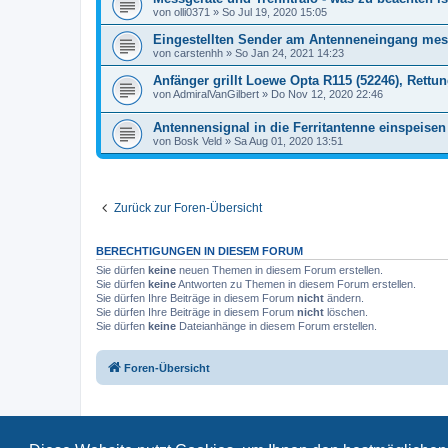
von
olli0371
»
So Jul 19, 2020 15:05
Eingestellten Sender am Antenneneingang me
von
carstenhh
»
So Jan 24, 2021 14:23
Anfänger grillt Loewe Opta R115 (52246), Rettu
von
AdmiralVanGilbert
»
Do Nov 12, 2020 22:46
Antennensignal in die Ferritantenne einspeisen
von
Bosk Veld
»
Sa Aug 01, 2020 13:51
Zurück zur Foren-Übersicht
BERECHTIGUNGEN IN DIESEM FORUM
Sie dürfen
keine
neuen Themen in diesem Forum erstellen.
Sie dürfen
keine
Antworten zu Themen in diesem Forum erstellen.
Sie dürfen Ihre Beiträge in diesem Forum
nicht
ändern.
Sie dürfen Ihre Beiträge in diesem Forum
nicht
löschen.
Sie dürfen
keine
Dateianhänge in diesem Forum erstellen.
Foren-Übersicht