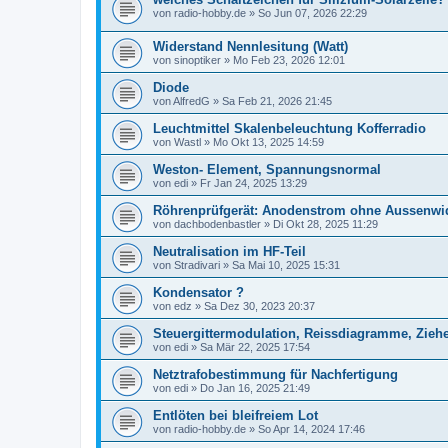
von
radio-hobby.de
»
So Jun 07, 2026 22:29
Widerstand Nennlesitung (Watt)
von
sinoptiker
»
Mo Feb 23, 2026 12:01
Diode
von
AlfredG
»
Sa Feb 21, 2026 21:45
Leuchtmittel Skalenbeleuchtung Kofferradio
von
Wastl
»
Mo Okt 13, 2025 14:59
Weston- Element, Spannungsnormal
von
edi
»
Fr Jan 24, 2025 13:29
Röhrenprüfgerät: Anodenstrom ohne Aussenwi
von
dachbodenbastler
»
Di Okt 28, 2025 11:29
Neutralisation im HF-Teil
von
Stradivari
»
Sa Mai 10, 2025 15:31
Kondensator ?
von
edz
»
Sa Dez 30, 2023 20:37
Steuergittermodulation, Reissdiagramme, Ziehe
von
edi
»
Sa Mär 22, 2025 17:54
Netztrafobestimmung für Nachfertigung
von
edi
»
Do Jan 16, 2025 21:49
Entlöten bei bleifreiem Lot
von
radio-hobby.de
»
So Apr 14, 2024 17:46