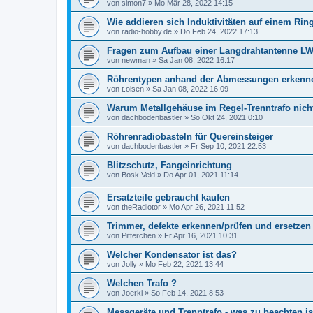
von
simon7
»
Mo Mär 28, 2022 14:15
Wie addieren sich Induktivitäten auf einem Rin
von
radio-hobby.de
»
Do Feb 24, 2022 17:13
Fragen zum Aufbau einer Langdrahtantenne L
von
newman
»
Sa Jan 08, 2022 16:17
Röhrentypen anhand der Abmessungen erkenn
von
t.olsen
»
Sa Jan 08, 2022 16:09
Warum Metallgehäuse im Regel-Trenntrafo nich
von
dachbodenbastler
»
So Okt 24, 2021 0:10
Röhrenradiobasteln für Quereinsteiger
von
dachbodenbastler
»
Fr Sep 10, 2021 22:53
Blitzschutz, Fangeinrichtung
von
Bosk Veld
»
Do Apr 01, 2021 11:14
Ersatzteile gebraucht kaufen
von
theRadiotor
»
Mo Apr 26, 2021 11:52
Trimmer, defekte erkennen/prüfen und ersetzen
von
Pitterchen
»
Fr Apr 16, 2021 10:31
Welcher Kondensator ist das?
von
Jolly
»
Mo Feb 22, 2021 13:44
Welchen Trafo ?
von
Joerki
»
So Feb 14, 2021 8:53
Messgeräte und Trenntrafo - was zu beachten is