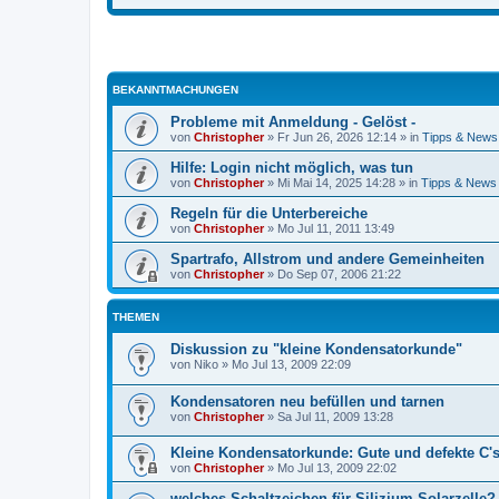
BEKANNTMACHUNGEN
Probleme mit Anmeldung - Gelöst -
von
Christopher
»
Fr Jun 26, 2026 12:14
» in
Tipps & News
Hilfe: Login nicht möglich, was tun
von
Christopher
»
Mi Mai 14, 2025 14:28
» in
Tipps & News
Regeln für die Unterbereiche
von
Christopher
»
Mo Jul 11, 2011 13:49
Spartrafo, Allstrom und andere Gemeinheiten
von
Christopher
»
Do Sep 07, 2006 21:22
THEMEN
Diskussion zu "kleine Kondensatorkunde"
von
Niko
»
Mo Jul 13, 2009 22:09
Kondensatoren neu befüllen und tarnen
von
Christopher
»
Sa Jul 11, 2009 13:28
Kleine Kondensatorkunde: Gute und defekte C'
von
Christopher
»
Mo Jul 13, 2009 22:02
welches Schaltzeichen für Silizium-Solarzelle?