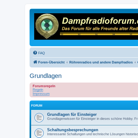
FAQ
Foren-Übersicht
Röhrenradios und andere Dampfradios
Grundlagen
Forumsregeln
Regeln
Impressum
FORUM
Grundlagen für Einsteiger
Grundlagenwissen für Einsteiger in dieses schöne Hobby. Fra
Schaltungsbesprechungen
Interessante Schaltungen und technische Lösungen historis