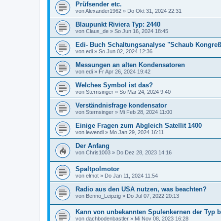
Prüfsender etc.
von
Alexander1962
»
Do Okt 31, 2024 22:31
Blaupunkt Riviera Typ: 2440
von
Claus_de
»
So Jun 16, 2024 18:45
Edi- Buch Schaltungsanalyse "Schaub Kongreß
von
edi
»
So Jun 02, 2024 12:36
Messungen an alten Kondensatoren
von
edi
»
Fr Apr 26, 2024 19:42
Welches Symbol ist das?
von
Sternsinger
»
So Mär 24, 2024 9:40
Verständnisfrage kondensator
von
Sternsinger
»
Mi Feb 28, 2024 11:00
Einige Fragen zum Abgleich Satellit 1400
von
lewendi
»
Mo Jan 29, 2024 16:11
Der Anfang
von
Chris1003
»
Do Dez 28, 2023 14:16
Spaltpolmotor
von
elmot
»
Do Jan 11, 2024 11:54
Radio aus den USA nutzen, was beachten?
von
Benno_Leipzig
»
Do Jul 07, 2022 20:13
Kann von unbekannten Spulenkernen der Typ 
von
dachbodenbastler
»
Mi Nov 08, 2023 16:28