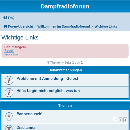
Dampfradioforum
FAQ
Foren-Übersicht
Willkommen im Dampfradioforum!
Wichtige Links
Wichtige Links
Forumsregeln
Regeln
Impressum
5 Themen • Seite
1
von
1
Bekanntmachungen
Probleme mit Anmeldung - Gelöst -
Hilfe: Login nicht möglich, was tun
Themen
Bannertausch!
1
2
Disclaimer