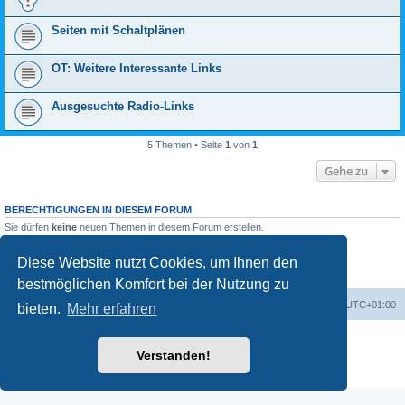
Seiten mit Schaltplänen
OT: Weitere Interessante Links
Ausgesuchte Radio-Links
5 Themen • Seite
1
von
1
Gehe zu
BERECHTIGUNGEN IN DIESEM FORUM
Sie dürfen
keine
neuen Themen in diesem Forum erstellen.
Sie dürfen
keine
Antworten zu Themen in diesem Forum erstellen.
Sie dürfen Ihre Beiträge in diesem Forum
nicht
ändern.
Diese Website nutzt Cookies, um Ihnen den
Sie dürfen Ihre Beiträge in diesem Forum
nicht
löschen.
Sie dürfen
keine
Dateianhänge in diesem Forum erstellen.
bestmöglichen Komfort bei der Nutzung zu
Foren-Übersicht
Alle Zeiten sind
UTC+01:00
bieten.
Mehr erfahren
Powered by
phpBB
® Forum Software © phpBB Limited
Verstanden!
Deutsche Übersetzung durch
phpBB.de
Datenschutz
|
Nutzungsbedingungen