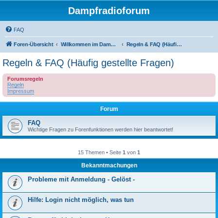
Dampfradioforum
FAQ
Foren-Übersicht
Willkommen im Dampfradioforum!
Regeln & FAQ (Häufig gestellte Fragen)
Regeln & FAQ (Häufig gestellte Fragen)
Forumsregeln
Regeln
Impressum
Forum
FAQ
Wichtige Fragen zu Forenfunktionen werden hier beantwortet!
15 Themen • Seite
1
von
1
Bekanntmachungen
Probleme mit Anmeldung - Gelöst -
Hilfe: Login nicht möglich, was tun