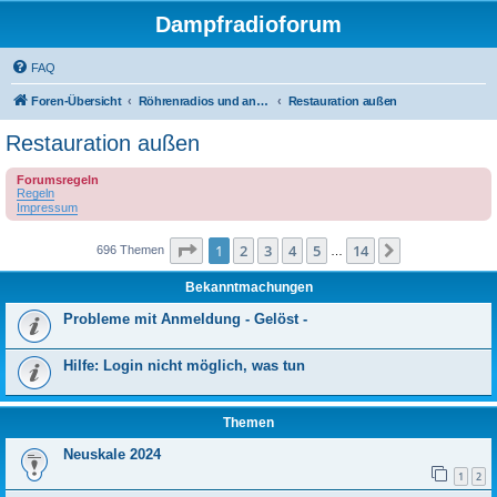
Dampfradioforum
FAQ
Foren-Übersicht
Röhrenradios und andere Dampfradios
Restauration außen
Restauration außen
Forumsregeln
Regeln
Impressum
Seite
1
von
14
1
2
3
4
5
14
Nächste
696 Themen
…
Bekanntmachungen
Probleme mit Anmeldung - Gelöst -
Hilfe: Login nicht möglich, was tun
Themen
Neuskale 2024
1
2