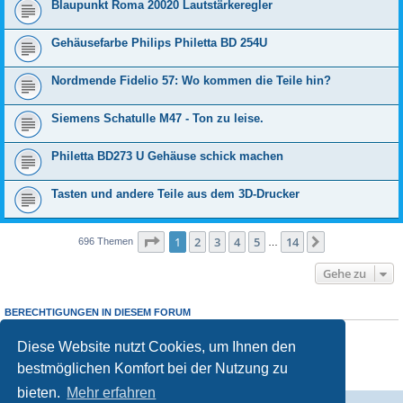
Blaupunkt Roma 20020 Lautstärkeregler
Gehäusefarbe Philips Philetta BD 254U
Nordmende Fidelio 57: Wo kommen die Teile hin?
Siemens Schatulle M47 - Ton zu leise.
Philetta BD273 U Gehäuse schick machen
Tasten und andere Teile aus dem 3D-Drucker
Seite
1
von
14
1
2
3
4
5
14
Nächste
696 Themen
…
Gehe zu
BERECHTIGUNGEN IN DIESEM FORUM
Sie dürfen
keine
neuen Themen in diesem Forum erstellen.
Sie dürfen
keine
Antworten zu Themen in diesem Forum erstellen.
Diese Website nutzt Cookies, um Ihnen den
Sie dürfen Ihre Beiträge in diesem Forum
nicht
ändern.
bestmöglichen Komfort bei der Nutzung zu
Sie dürfen Ihre Beiträge in diesem Forum
nicht
löschen.
Sie dürfen
keine
Dateianhänge in diesem Forum erstellen.
bieten.
Mehr erfahren