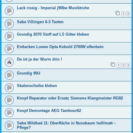
Lack rissig - Imperial j906w Musiktruhe
1
2
Saba Villingen 6-3 Tasten
Grundig 2070 Stoff auf LS Gitter kleben
Entlacken Loewe Opta Kobold 2700W elfenbein
Da ist ja der Wurm drin !
1
2
3
Grundig 90U
Skalenscheibe kleben
Knopf Reparatur oder Ersatz Siemens Klangmeister RG82
Knopf Demontage AEG Tambour62
Saba Wildbad 11: Oberfläche in Nussbaum hell/matt –
Pflege?