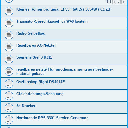
1
2
3
Kleines Röhrenprüfgerät EF95 / 6AK5 / 5654W / 6Zh1P
Transistor-Sprechkapsel für W48 basteln
Radio Selbstbau
Regelbares AC-Netzteil
Siemens 9rel 3 K311
regelbares netzteil für anodenspannung aus bestands-
material gebaut
Oszilloskop Rigol DS4014E
Gleichrichtungs-Schaltung
3d Drucker
Nordmende RPS 3301 Service Generator