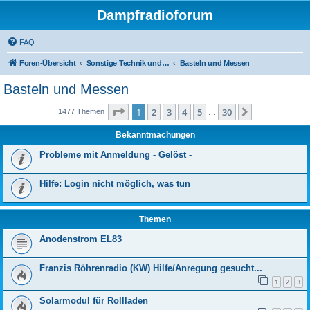
Dampfradioforum
FAQ
Foren-Übersicht
Sonstige Technik und Unterhaltungselektronik
Basteln und Messen
Basteln und Messen
Seite
1
von
30
1
2
3
4
5
30
Nächste
1477 Themen
…
Bekanntmachungen
Probleme mit Anmeldung - Gelöst -
Hilfe: Login nicht möglich, was tun
Themen
Anodenstrom EL83
Franzis Röhrenradio (KW) Hilfe/Anregung gesucht...
1
2
3
Solarmodul für Rollladen