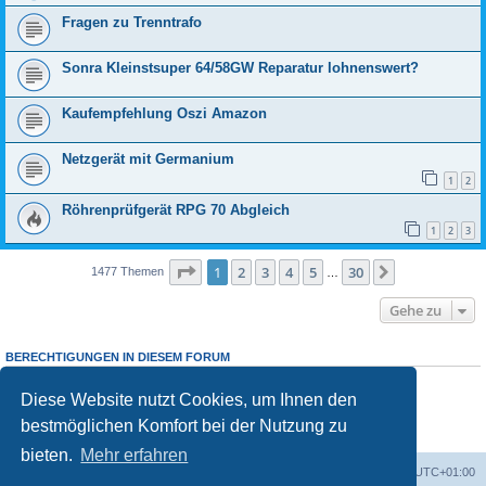
Fragen zu Trenntrafo
Sonra Kleinstsuper 64/58GW Reparatur lohnenswert?
Kaufempfehlung Oszi Amazon
Netzgerät mit Germanium
1
2
Röhrenprüfgerät RPG 70 Abgleich
1
2
3
Seite
1
von
30
1
2
3
4
5
30
Nächste
1477 Themen
…
Gehe zu
BERECHTIGUNGEN IN DIESEM FORUM
Sie dürfen
keine
neuen Themen in diesem Forum erstellen.
Sie dürfen
keine
Antworten zu Themen in diesem Forum erstellen.
Diese Website nutzt Cookies, um Ihnen den
Sie dürfen Ihre Beiträge in diesem Forum
nicht
ändern.
bestmöglichen Komfort bei der Nutzung zu
Sie dürfen Ihre Beiträge in diesem Forum
nicht
löschen.
Sie dürfen
keine
Dateianhänge in diesem Forum erstellen.
bieten.
Mehr erfahren
Foren-Übersicht
Alle Zeiten sind
UTC+01:00