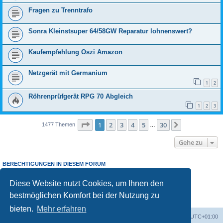
Fragen zu Trenntrafo
Sonra Kleinstsuper 64/58GW Reparatur lohnenswert?
Kaufempfehlung Oszi Amazon
Netzgerät mit Germanium
1
2
Röhrenprüfgerät RPG 70 Abgleich
1
2
3
Seite
1
von
30
1
2
3
4
5
30
Nächste
1477 Themen
…
Gehe zu
BERECHTIGUNGEN IN DIESEM FORUM
Sie dürfen
keine
neuen Themen in diesem Forum erstellen.
Sie dürfen
keine
Antworten zu Themen in diesem Forum erstellen.
Diese Website nutzt Cookies, um Ihnen den
Sie dürfen Ihre Beiträge in diesem Forum
nicht
ändern.
bestmöglichen Komfort bei der Nutzung zu
Sie dürfen Ihre Beiträge in diesem Forum
nicht
löschen.
Sie dürfen
keine
Dateianhänge in diesem Forum erstellen.
bieten.
Mehr erfahren
Foren-Übersicht
Alle Zeiten sind
UTC+01:00