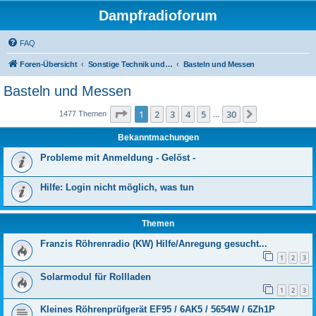
Dampfradioforum
FAQ
Foren-Übersicht
Sonstige Technik und Unterhaltungselektronik
Basteln und Messen
Basteln und Messen
Seite
1
von
30
1
2
3
4
5
30
Nächste
1477 Themen
…
Bekanntmachungen
Probleme mit Anmeldung - Gelöst -
Hilfe: Login nicht möglich, was tun
Themen
Franzis Röhrenradio (KW) Hilfe/Anregung gesucht...
1
2
3
Solarmodul für Rollladen
1
2
3
Kleines Röhrenprüfgerät EF95 / 6AK5 / 5654W / 6Zh1P