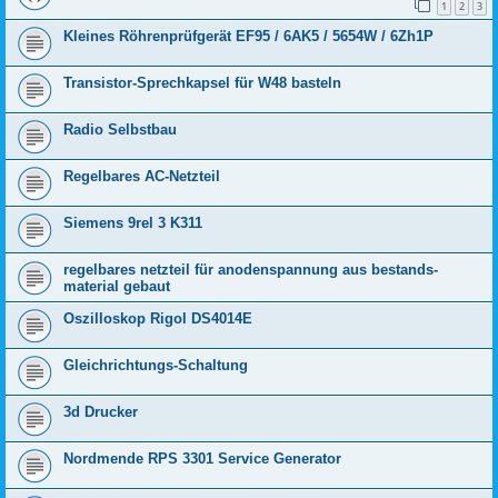
1
2
3
Kleines Röhrenprüfgerät EF95 / 6AK5 / 5654W / 6Zh1P
Transistor-Sprechkapsel für W48 basteln
Radio Selbstbau
Regelbares AC-Netzteil
Siemens 9rel 3 K311
regelbares netzteil für anodenspannung aus bestands-
material gebaut
Oszilloskop Rigol DS4014E
Gleichrichtungs-Schaltung
3d Drucker
Nordmende RPS 3301 Service Generator