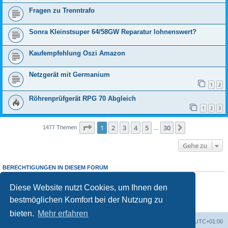
Fragen zu Trenntrafo
Sonra Kleinstsuper 64/58GW Reparatur lohnenswert?
Kaufempfehlung Oszi Amazon
Netzgerät mit Germanium
1
2
Röhrenprüfgerät RPG 70 Abgleich
1
2
3
Seite
1
von
30
1
2
3
4
5
30
Nächste
1477 Themen
…
Gehe zu
BERECHTIGUNGEN IN DIESEM FORUM
Sie dürfen
keine
neuen Themen in diesem Forum erstellen.
Sie dürfen
keine
Antworten zu Themen in diesem Forum erstellen.
Diese Website nutzt Cookies, um Ihnen den
Sie dürfen Ihre Beiträge in diesem Forum
nicht
ändern.
bestmöglichen Komfort bei der Nutzung zu
Sie dürfen Ihre Beiträge in diesem Forum
nicht
löschen.
Sie dürfen
keine
Dateianhänge in diesem Forum erstellen.
bieten.
Mehr erfahren
Foren-Übersicht
Alle Zeiten sind
UTC+01:00