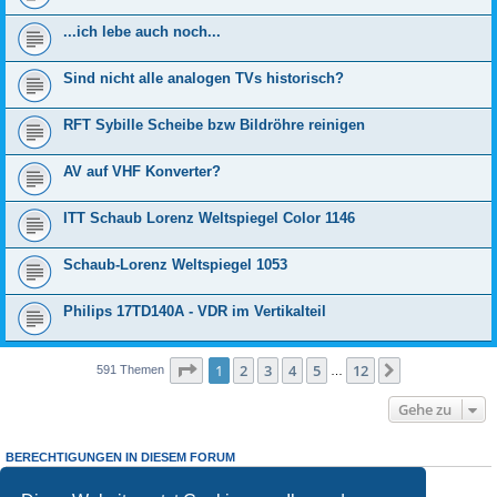
...ich lebe auch noch...
Sind nicht alle analogen TVs historisch?
RFT Sybille Scheibe bzw Bildröhre reinigen
AV auf VHF Konverter?
ITT Schaub Lorenz Weltspiegel Color 1146
Schaub-Lorenz Weltspiegel 1053
Philips 17TD140A - VDR im Vertikalteil
Seite
1
von
12
1
2
3
4
5
12
Nächste
591 Themen
…
Gehe zu
BERECHTIGUNGEN IN DIESEM FORUM
Sie dürfen
keine
neuen Themen in diesem Forum erstellen.
Sie dürfen
keine
Antworten zu Themen in diesem Forum erstellen.