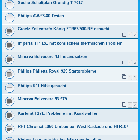
Suche Schaltplan Grundig T 7017
Philips AW-53-80 Testen
Graetz Zeilentrafo König ZTR67/500-RF gesucht
1
2
Imperial FP 151 mit komischem thermischen Problem
Minerva Belvedere 43 Instandsetzen
1
2
Philips Philetta Royal 929 Startprobleme
1
2
Philips K11 Hilfe gesucht
Minerva Belvedere 53 579
1
2
Kurfürst F171. Probleme mit Kanalwähler
RFT Chromat 1060 Umbau auf West Kaskade und HTR107
Philips Leonardo Becher Elko neu befüllen