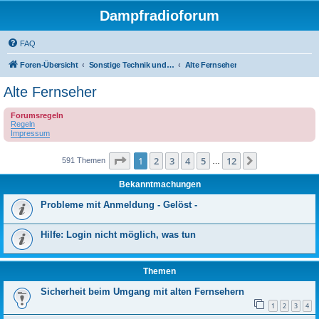
Dampfradioforum
FAQ
Foren-Übersicht
Sonstige Technik und Unterhaltungselektronik
Alte Fernseher
Alte Fernseher
Forumsregeln
Regeln
Impressum
Seite
1
von
12
1
2
3
4
5
12
Nächste
591 Themen
…
Bekanntmachungen
Probleme mit Anmeldung - Gelöst -
Hilfe: Login nicht möglich, was tun
Themen
Sicherheit beim Umgang mit alten Fernsehern
1
2
3
4