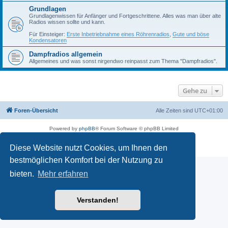
Grundlagen
Grundlagenwissen für Anfänger und Fortgeschrittene. Alles was man über alte
Radios wissen sollte und kann.
Für Einsteiger:
Erste Inbetriebnahme eines Röhrenradios
,
Gute und böse
Kondensatoren
Dampfradios allgemein
Allgemeines und was sonst nirgendwo reinpasst zum Thema "Dampfradios".
Gehe zu
Foren-Übersicht
Alle Zeiten sind
UTC+01:00
Powered by
phpBB
® Forum Software © phpBB Limited
Deutsche Übersetzung durch
phpBB.de
Diese Website nutzt Cookies, um Ihnen den
Datenschutz
|
Nutzungsbedingungen
bestmöglichen Komfort bei der Nutzung zu
bieten.
Mehr erfahren
Verstanden!