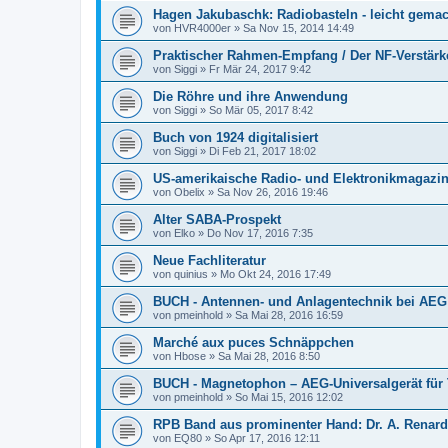
Hagen Jakubaschk: Radiobasteln - leicht gemac
von
HVR4000er
»
Sa Nov 15, 2014 14:49
Praktischer Rahmen-Empfang / Der NF-Verstärk
von
Siggi
»
Fr Mär 24, 2017 9:42
Die Röhre und ihre Anwendung
von
Siggi
»
So Mär 05, 2017 8:42
Buch von 1924 digitalisiert
von
Siggi
»
Di Feb 21, 2017 18:02
US-amerikaische Radio- und Elektronikmagazi
von
Obelix
»
Sa Nov 26, 2016 19:46
Alter SABA-Prospekt
von
Elko
»
Do Nov 17, 2016 7:35
Neue Fachliteratur
von
quinius
»
Mo Okt 24, 2016 17:49
BUCH - Antennen- und Anlagentechnik bei AEG
von
pmeinhold
»
Sa Mai 28, 2016 16:59
Marché aux puces Schnäppchen
von
Hbose
»
Sa Mai 28, 2016 8:50
BUCH - Magnetophon – AEG-Universalgerät fü
von
pmeinhold
»
So Mai 15, 2016 12:02
RPB Band aus prominenter Hand: Dr. A. Renar
von
EQ80
»
So Apr 17, 2016 12:11