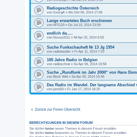
Radiogeschichte Österreich
von
GeorgK
»
Mo Okt 06, 2014 17:06
Lange erwartetes Buch erschienen
von
MTG20
»
Do Jul 10, 2014 23:58
endlich da.....
von
Novus2011
»
Mi Apr 02, 2014 8:55
Suche Funkschauheft Nr 13 Jg 1954
von
radiobastler
»
Fr Apr 11, 2014 7:33
100 Jahre Radio in Belgien
von
radioschrat
»
So Apr 06, 2014 19:58
Suche „Rundfunk im Jahr 2000“ von Hans Dom
von
Bosk Veld
»
Sa Apr 05, 2014 10:46
Das Radio im Wandel. Der langsame Abschied
von
jonsi59
»
Fr Jan 17, 2014 18:25
Zurück zur Foren-Übersicht
BERECHTIGUNGEN IN DIESEM FORUM
Sie dürfen
keine
neuen Themen in diesem Forum erstellen.
Sie dürfen
keine
Antworten zu Themen in diesem Forum erstellen.