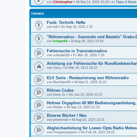
von
Christopher
»
Mi Mai 14, 2025 14:28
» in
Tipps & News
THEMEN
Funk- Technik- Hefte
von
edi
»
So Sep 18, 2011 1:15
"Röhrenradios - Sammeln und Basteln" Gratis
von
holger66
»
Di Aug 28, 2012 13:54
Fehlersuche in Transistorradios
von
volvofan58
»
Fr Mär 20, 2026 7:29
Anleitung zur Fehlersuche für Rundfunkmechan
von
Gery
»
Di Mär 26, 2013 16:10
ELV Serie - Restaurierung von Röhrenradio
von
Bernhard45
»
Mi Mai 21, 2025 11:22
Röhren Codex
von
Dent-Jo
»
Do Jun 20, 2024 12:37
Hohner Orgaphon 60 MH Bedienungsanleitung,
von
Rödoc
»
Mi Sep 13, 2023 21:15
Diverse Bücher / Neu
von
pmeinhold
»
Mi Aug 02, 2023 10:31
Abgleichanleitung für Loewo Opta Radio Mete
von
Frequenzputzer
»
Do Feb 18, 2021 18:22