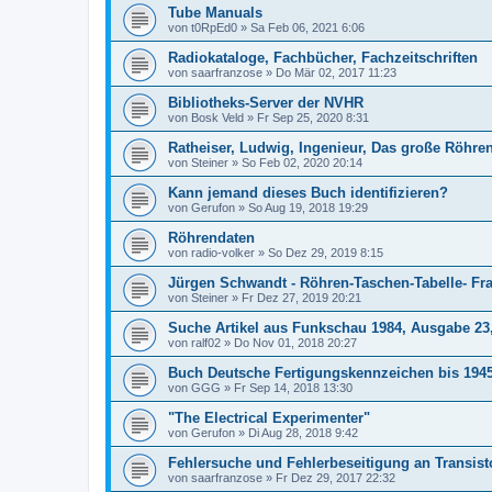
Tube Manuals
von
t0RpEd0
»
Sa Feb 06, 2021 6:06
Radiokataloge, Fachbücher, Fachzeitschriften
von
saarfranzose
»
Do Mär 02, 2017 11:23
Bibliotheks-Server der NVHR
von
Bosk Veld
»
Fr Sep 25, 2020 8:31
Ratheiser, Ludwig, Ingenieur, Das große Röhr
von
Steiner
»
So Feb 02, 2020 20:14
Kann jemand dieses Buch identifizieren?
von
Gerufon
»
So Aug 19, 2018 19:29
Röhrendaten
von
radio-volker
»
So Dez 29, 2019 8:15
Jürgen Schwandt - Röhren-Taschen-Tabelle- Fra
von
Steiner
»
Fr Dez 27, 2019 20:21
Suche Artikel aus Funkschau 1984, Ausgabe 23,
von
ralf02
»
Do Nov 01, 2018 20:27
Buch Deutsche Fertigungskennzeichen bis 194
von
GGG
»
Fr Sep 14, 2018 13:30
"The Electrical Experimenter"
von
Gerufon
»
Di Aug 28, 2018 9:42
Fehlersuche und Fehlerbeseitigung an Transis
von
saarfranzose
»
Fr Dez 29, 2017 22:32