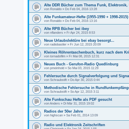
Alte DDR Bücher zum Thema Funk, Elektronik,
von
Ronaldo
»
Do Feb 04, 2016 13:28
Alte Funkamateur-Hefte (1955-1990 + 1998-201
von
Ronaldo
»
Do Feb 04, 2016 13:16
Alte RPB Bücher bei ibey
von
nflanders
»
Fr Apr 24, 2015 8:53
Neue Urlaubslektüre bei ebay besorgt...
von
radiobastler
»
Fr Jun 12, 2015 20:09
Kleines Röhrentaschenbuch, kurz nach dem Kr
von
tornadofilm
»
Fr Mai 08, 2015 12:31
Neues Buch - Gerufon-Radio Quedlinburg
von
pmeinhold
»
So Mai 03, 2015 11:29
Fehlersuche durch Signalverfolgung und Sign
von
Schraubstift
»
Do Apr 30, 2015 0:44
Methodische Fehlersuche in Rundfunkempfäng
von
Schraubstift
»
So Apr 12, 2015 3:11
Alte Funkschau Hefte als PDF gesucht
von
Anders
»
Di Mär 31, 2015 19:02
Radios der 50er Jahre
von
highscan
»
Sa Feb 01, 2014 13:09
Radio und Elektronik Zeitschriften
von
Christoph
»
Sa Jan 24, 2015 1:55