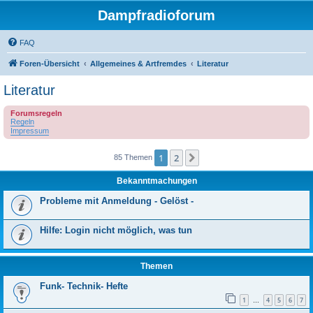
Dampfradioforum
FAQ
Foren-Übersicht
Allgemeines & Artfremdes
Literatur
Literatur
Forumsregeln
Regeln
Impressum
1
2
Nächste
85 Themen
Bekanntmachungen
Probleme mit Anmeldung - Gelöst -
Hilfe: Login nicht möglich, was tun
Themen
Funk- Technik- Hefte
1
4
5
6
7
…