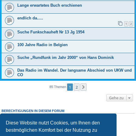
Lange erwartetes Buch erschienen
endlich da.....
1
2
Suche Funkschauheft Nr 13 Jg 1954
100 Jahre Radio in Belgien
Suche „Rundfunk im Jahr 2000“ von Hans Dominik
Das Radio im Wandel. Der langsame Abschied von UKW und
CO
1
2
Nächste
85 Themen
Gehe zu
BERECHTIGUNGEN IN DIESEM FORUM
Sie dürfen
keine
neuen Themen in diesem Forum erstellen.
Sie dürfen
keine
Antworten zu Themen in diesem Forum erstellen.
Diese Website nutzt Cookies, um Ihnen den
Sie dürfen Ihre Beiträge in diesem Forum
nicht
ändern.
bestmöglichen Komfort bei der Nutzung zu
Sie dürfen Ihre Beiträge in diesem Forum
nicht
löschen.
Sie dürfen
keine
Dateianhänge in diesem Forum erstellen.