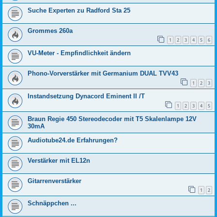
Suche Experten zu Radford Sta 25
Grommes 260a
1
2
3
4
5
6
VU-Meter - Empfindlichkeit ändern
Phono-Vorverstärker mit Germanium DUAL TVV43
1
2
3
Instandsetzung Dynacord Eminent II /T
1
2
3
4
5
Braun Regie 450 Stereodecoder mit T5 Skalenlampe 12V
30mA
Audiotube24.de Erfahrungen?
Verstärker mit EL12n
Gitarrenverstärker
1
2
Schnäppchen ...