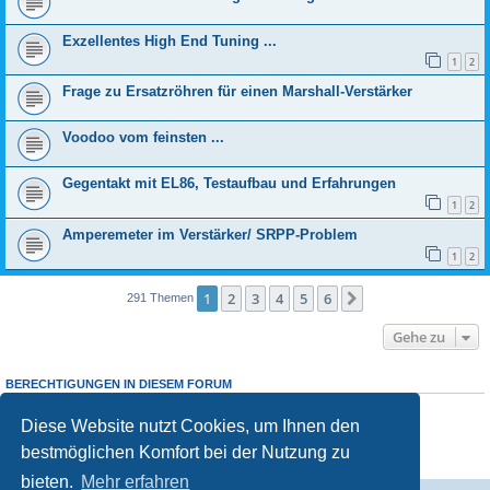
Exzellentes High End Tuning ...
1
2
Frage zu Ersatzröhren für einen Marshall-Verstärker
Voodoo vom feinsten ...
Gegentakt mit EL86, Testaufbau und Erfahrungen
1
2
Amperemeter im Verstärker/ SRPP-Problem
1
2
1
2
3
4
5
6
Nächste
291 Themen
Gehe zu
BERECHTIGUNGEN IN DIESEM FORUM
Sie dürfen
keine
neuen Themen in diesem Forum erstellen.
Sie
dürfen
Antworten zu Themen in diesem Forum erstellen.
Diese Website nutzt Cookies, um Ihnen den
Sie dürfen Ihre Beiträge in diesem Forum
nicht
ändern.
bestmöglichen Komfort bei der Nutzung zu
Sie dürfen Ihre Beiträge in diesem Forum
nicht
löschen.
Sie dürfen
keine
Dateianhänge in diesem Forum erstellen.
bieten.
Mehr erfahren