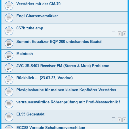
Verstärker mit der GM-70
Engl Gitarrenverstärker
6S7b tube amp
1
2
Summit Equalizer EQP 200 unbekanntes Bauteil
McIntosh
JVC JR-S401 Receiver FM (Stereo & Mute) Probleme
Rückblick ... (23.03.23, Voodoo)
Plexiglashaube für meinen kleinen Kopfhörer Verstärker
vertrauenswürdige Röhrenprüfung mit Profi-Messtechnik !
EL95 Gegentakt
1
2
ECC88 Vorstufe Schaltungsvorschläge