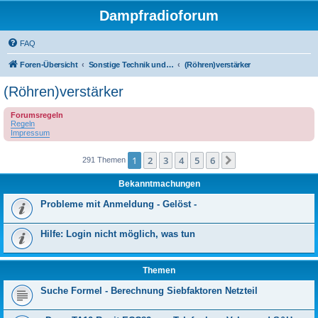
Dampfradioforum
FAQ
Foren-Übersicht
Sonstige Technik und Unterhaltungselektronik
(Röhren)verstärker
(Röhren)verstärker
Forumsregeln
Regeln
Impressum
1
2
3
4
5
6
Nächste
291 Themen
Bekanntmachungen
Probleme mit Anmeldung - Gelöst -
Hilfe: Login nicht möglich, was tun
Themen
Suche Formel - Berechnung Siebfaktoren Netzteil