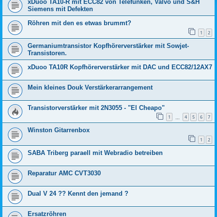
xDuoo TA10-R mit ECC82 von Telefunken, Valvo und S&H
Siemens mit Defekten
Röhren mit den es etwas brummt?
1
2
Germaniumtransistor Kopfhörerverstärker mit Sowjet-
Transistoren.
xDuoo TA10R Kopfhörerverstärker mit DAC und ECC82/12AX7
Mein kleines Douk Verstärkerarrangement
Transistorverstärker mit 2N3055 - "El Cheapo"
1
4
5
6
7
…
Winston Gitarrenbox
1
2
SABA Triberg paraell mit Webradio betreiben
Reparatur AMC CVT3030
Dual V 24 ?? Kennt den jemand ?
Ersatzröhren