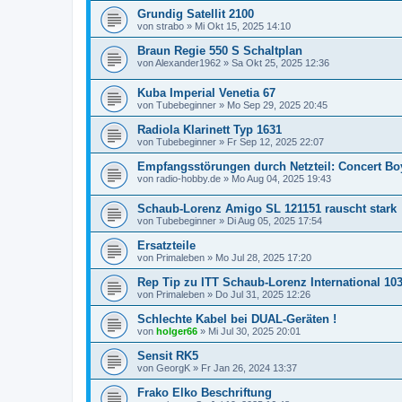
Grundig Satellit 2100
von
strabo
»
Mi Okt 15, 2025 14:10
Braun Regie 550 S Schaltplan
von
Alexander1962
»
Sa Okt 25, 2025 12:36
Kuba Imperial Venetia 67
von
Tubebeginner
»
Mo Sep 29, 2025 20:45
Radiola Klarinett Typ 1631
von
Tubebeginner
»
Fr Sep 12, 2025 22:07
Empfangsstörungen durch Netzteil: Concert Bo
von
radio-hobby.de
»
Mo Aug 04, 2025 19:43
Schaub-Lorenz Amigo SL 121151 rauscht stark
von
Tubebeginner
»
Di Aug 05, 2025 17:54
Ersatzteile
von
Primaleben
»
Mo Jul 28, 2025 17:20
Rep Tip zu ITT Schaub-Lorenz International 10
von
Primaleben
»
Do Jul 31, 2025 12:26
Schlechte Kabel bei DUAL-Geräten !
von
holger66
»
Mi Jul 30, 2025 20:01
Sensit RK5
von
GeorgK
»
Fr Jan 26, 2024 13:37
Frako Elko Beschriftung