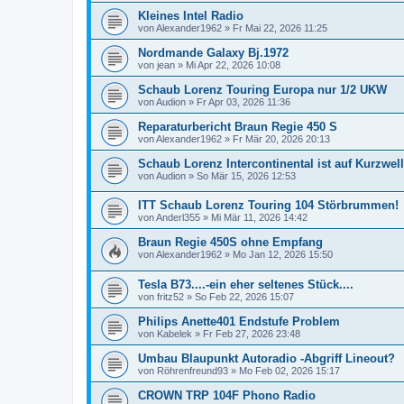
Kleines Intel Radio
von
Alexander1962
»
Fr Mai 22, 2026 11:25
Nordmande Galaxy Bj.1972
von
jean
»
Mi Apr 22, 2026 10:08
Schaub Lorenz Touring Europa nur 1/2 UKW
von
Audion
»
Fr Apr 03, 2026 11:36
Reparaturbericht Braun Regie 450 S
von
Alexander1962
»
Fr Mär 20, 2026 20:13
Schaub Lorenz Intercontinental ist auf Kurzwell
von
Audion
»
So Mär 15, 2026 12:53
ITT Schaub Lorenz Touring 104 Störbrummen!
von
Anderl355
»
Mi Mär 11, 2026 14:42
Braun Regie 450S ohne Empfang
von
Alexander1962
»
Mo Jan 12, 2026 15:50
Tesla B73....-ein eher seltenes Stück....
von
fritz52
»
So Feb 22, 2026 15:07
Philips Anette401 Endstufe Problem
von
Kabelek
»
Fr Feb 27, 2026 23:48
Umbau Blaupunkt Autoradio -Abgriff Lineout?
von
Röhrenfreund93
»
Mo Feb 02, 2026 15:17
CROWN TRP 104F Phono Radio