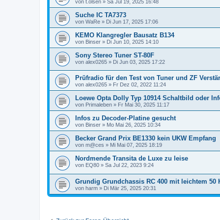
von
t.olsen
»
Sa Jul 19, 2025 16:48
Suche IC TA7373
von
WaRe
»
Di Jun 17, 2025 17:06
KEMO Klangregler Bausatz B134
von
Binser
»
Di Jun 10, 2025 14:10
Sony Stereo Tuner ST-80F
von
alex0265
»
Di Jun 03, 2025 17:22
Prüfradio für den Test von Tuner und ZF Verstä
von
alex0265
»
Fr Dez 02, 2022 11:24
Loewe Opta Dolly Typ 10914 Schaltbild oder Inf
von
Primaleben
»
Fr Mai 30, 2025 11:17
Infos zu Decoder-Platine gesucht
von
Binser
»
Mo Mai 26, 2025 10:34
Becker Grand Prix BE1330 kein UKW Empfang
von
m@ces
»
Mi Mai 07, 2025 18:19
Nordmende Transita de Luxe zu leise
von
EQ80
»
Sa Jul 22, 2023 9:24
Grundig Grundchassis RC 400 mit leichtem 50
von
harm
»
Di Mär 25, 2025 20:31