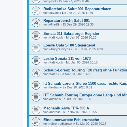
von
jubel
»
Di Jan 27, 2026 11:46
Radiotehnika Salut 001 Reparaturdaten
von
oe7ant
»
Do Jan 29, 2026 11:39
Reparaturbericht Salut 001
von
AlfredG
»
Di Dez 29, 2020 22:35
Sonata 311 Sakralorgel Register
von
Kalli Koch
»
Mi Jan 07, 2026 10:26
Loewe Opta ST80 Steuergerät
von
Mikeyblueeyes
»
Sa Jun 07, 2025 16:06
Leslie Sonata 311 von 1973
von
Kalli Koch
»
Mo Jan 05, 2026 10:16
Schaub-Lorenz Touring T20 (fast) ohne Funktio
von
Wastl
»
So Nov 23, 2025 14:31
Itt Schaub Lorenz Stereo 5500 cass. rechte Kana
von
heidiss
»
Sa Dez 20, 2025 9:01
ITT Schaub Touring Europa ohne Lang- und Mit
von
Audion
»
Fr Dez 19, 2025 1:36
Mechanik Aiwa TPR-300 A
von
andreas6
»
Fr Nov 07, 2025 19:55
Eine unerwartete Fehlerursache
von
röhrenradiofreak
»
Sa Mai 09, 2020 20:17