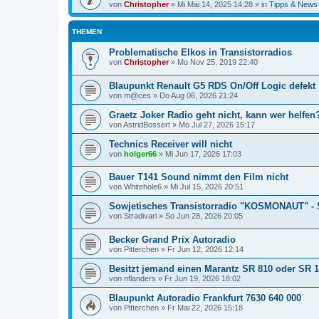
von
Christopher
»
Mi Mai 14, 2025 14:28
» in
Tipps & News
THEMEN
Problematische Elkos in Transistorradios
von
Christopher
»
Mo Nov 25, 2019 22:40
Blaupunkt Renault G5 RDS On/Off Logic defekt
von
m@ces
»
Do Aug 06, 2026 21:24
Graetz Joker Radio geht nicht, kann wer helfen
von
AstridBossert
»
Mo Jul 27, 2026 15:17
Technics Receiver will nicht
von
holger66
»
Mi Jun 17, 2026 17:03
Bauer T141 Sound nimmt den Film nicht
von
Whitehole6
»
Mi Jul 15, 2026 20:51
Sowjetisches Transistorradio "KOSMONAUT" - 
von
Stradivari
»
So Jun 28, 2026 20:05
Becker Grand Prix Autoradio
von
Pitterchen
»
Fr Jun 12, 2026 12:14
Besitzt jemand einen Marantz SR 810 oder SR 
von
nflanders
»
Fr Jun 19, 2026 18:02
Blaupunkt Autoradio Frankfurt 7630 640 000
von
Pitterchen
»
Fr Mai 22, 2026 15:18