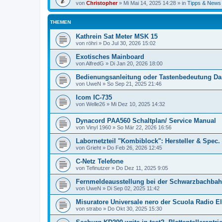
von
Christopher
»
Mi Mai 14, 2025 14:28
» in
Tipps & News
THEMEN
Kathrein Sat Meter MSK 15
von
röhri
»
Do Jul 30, 2026 15:02
Exotisches Mainboard
von
AlfredG
»
Di Jan 20, 2026 18:00
Bedienungsanleitung oder Tastenbedeutung Da
von
UweN
»
So Sep 21, 2025 21:46
Icom IC-735
von
Welle26
»
Mi Dez 10, 2025 14:32
Dynacord PAA560 Schaltplan/ Service Manual
von
Vinyl 1960
»
So Mär 22, 2026 16:56
Labornetzteil "Kombiblock": Hersteller & Spec.
von
Grieht
»
Do Feb 26, 2026 12:45
C-Netz Telefone
von
Tefinutzer
»
Do Dez 11, 2025 9:05
Fernmeldeausstellung bei der Schwarzbachba
von
UweN
»
Di Sep 02, 2025 11:42
Misuratore Universale nero der Scuola Radio El
von
strabo
»
Do Okt 30, 2025 15:30