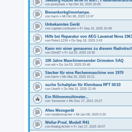
Seeburg KD200 write in test?, Plattentellerantri
von
jonnyhats
»
Sa Okt 18, 2025 20:05
Bienenkorbglimmlampe.
von
harm
»
Mi Okt 08, 2025 12:47
Unbekanntes Gerät
von
captain.confusion
»
Fr Sep 19, 2025 10:48
Hilfe bei Reparatur von AEG Lavamat Nova 196
von
PeterL1234
»
Do Sep 18, 2025 3:43
Kann mir einer genaueres zu diesem Radiotisc
von
Dimi97
»
Fr Jul 25, 2025 19:30
100 Jahre Maschinensender Grimeton SAQ
von
edi
»
Do Jul 03, 2025 20:48
Stecker für eine Rechenmaschine von 1970
von
harm
»
Mo Mai 26, 2025 10:21
suche Schaltplan für Kleinbasa RFT III/10
von
UweN
»
Do Mai 15, 2025 22:46
Ein Röhrenmultimeter...
von
Yamanote
»
Mo Dez 27, 2021 15:07
Altes Messgerät
von
medienmacher
»
Mi Jan 08, 2025 0:20
Weller-Prod. Modell R41
von
Analog Achim
»
Fr Jan 17, 2025 18:07