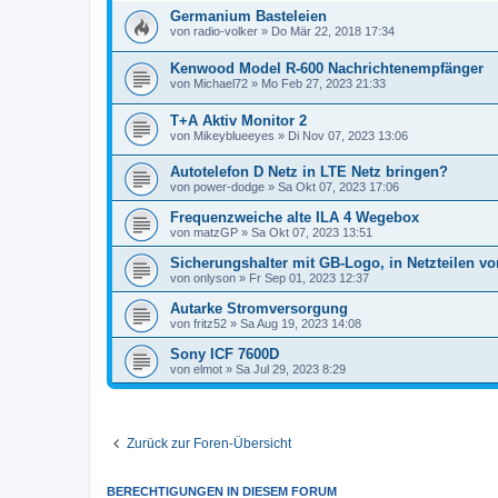
Germanium Basteleien
von
radio-volker
»
Do Mär 22, 2018 17:34
Kenwood Model R-600 Nachrichtenempfänger
von
Michael72
»
Mo Feb 27, 2023 21:33
T+A Aktiv Monitor 2
von
Mikeyblueeyes
»
Di Nov 07, 2023 13:06
Autotelefon D Netz in LTE Netz bringen?
von
power-dodge
»
Sa Okt 07, 2023 17:06
Frequenzweiche alte ILA 4 Wegebox
von
matzGP
»
Sa Okt 07, 2023 13:51
Sicherungshalter mit GB-Logo, in Netzteilen 
von
onlyson
»
Fr Sep 01, 2023 12:37
Autarke Stromversorgung
von
fritz52
»
Sa Aug 19, 2023 14:08
Sony ICF 7600D
von
elmot
»
Sa Jul 29, 2023 8:29
Zurück zur Foren-Übersicht
BERECHTIGUNGEN IN DIESEM FORUM