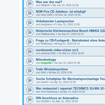
Was war das mal?
von
Welle26
»
Mo Jan 13, 2025 21:58
NSM Fire CD Jukebox- ist erledigt!
von
Vinyl 1960
»
Di Nov 26, 2024 19:55
Unbekannter Lautsprecher
von
Karghista
»
Fr Nov 15, 2024 11:05
Historische Küchenmaschine Bosch HM/KA 1/2
von
Philettaretter
»
Sa Sep 07, 2024 22:22
Frage zu CB-Funkgerät - Betriebstest ohne Ant
von
Weltklang
»
Mi Aug 21, 2024 22:14
nordmende video-vision vcr1
von
andreas1962
»
So Mai 14, 2023 18:25
Mikrofonfrage
von
holger66
»
Sa Jun 15, 2024 21:48
Trafo Wickelmaschine
von
Wuff
»
Mi Mai 29, 2024 0:06
Suche Schaltplan für Wechselsprechanlage Tesl
von
UweN
»
So Apr 21, 2024 22:35
Wer restauriert / repariert TECHNICS SU-MA 10
von
Tom Hamburg
»
Sa Apr 13, 2024 22:20
DIN Anschluss an Autoradios
von
Pit1965
»
So Mär 10, 2024 19:54