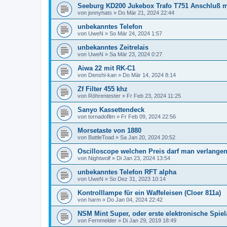
Seeburg KD200 Jukebox Trafo T751 Anschluß mi
von
jonnyhats
»
Do Mär 21, 2024 22:44
unbekanntes Telefon
von
UweN
»
So Mär 24, 2024 1:57
unbekanntes Zeitrelais
von
UweN
»
Sa Mär 23, 2024 0:27
Aiwa 22 mit RK-C1
von
Denshi-kan
»
Do Mär 14, 2024 8:14
Zf Filter 455 khz
von
Röhrentester
»
Fr Feb 23, 2024 11:25
Sanyo Kassettendeck
von
tornadofilm
»
Fr Feb 09, 2024 22:56
Morsetaste von 1880
von
BattleToad
»
Sa Jan 20, 2024 20:52
Oscilloscope welchen Preis darf man verlange
von
Nightwolf
»
Di Jan 23, 2024 13:54
unbekanntes Telefon RFT alpha
von
UweN
»
So Dez 31, 2023 10:14
Kontrolllampe für ein Waffeleisen (Cloer 811a)
von
harm
»
Do Jan 04, 2024 22:42
NSM Mint Super, oder erste elektronische Spie
von
Fernmelder
»
Di Jan 29, 2019 18:49