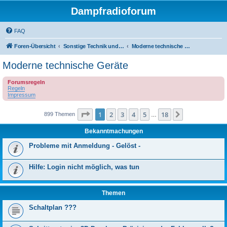
Dampfradioforum
FAQ
Foren-Übersicht
Sonstige Technik und Unterhaltungselektronik
Moderne technische Geräte
Moderne technische Geräte
Forumsregeln
Regeln
Impressum
Seite
1
von
18
1
2
3
4
5
18
Nächste
899 Themen
…
Bekanntmachungen
Probleme mit Anmeldung - Gelöst -
Hilfe: Login nicht möglich, was tun
Themen
Schaltplan ???