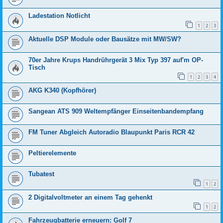
Ladestation Notlicht
1
2
3
Aktuelle DSP Module oder Bausätze mit MW/SW?
70er Jahre Krups Handrührgerät 3 Mix Typ 397 auf'm OP-
Tisch
1
2
3
4
AKG K340 (Kopfhörer)
Sangean ATS 909 Weltempfänger Einseitenbandempfang
FM Tuner Abgleich Autoradio Blaupunkt Paris RCR 42
Peltierelemente
Tubatest
1
2
2 Digitalvoltmeter an einem Tag gehenkt
1
2
Fahrzeugbatterie erneuern: Golf 7