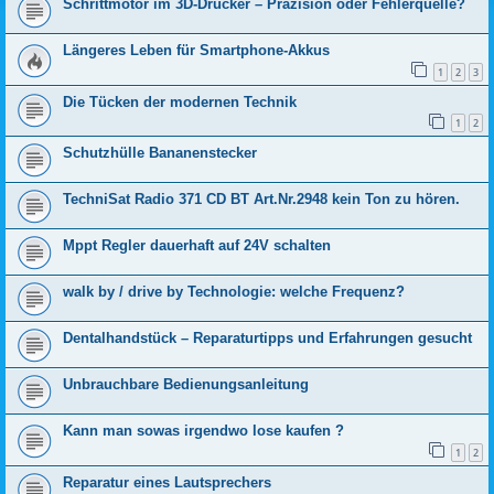
Schritt­motor im 3D-Drucker – Präzision oder Fehlerquelle?
Längeres Leben für Smartphone-Akkus
1
2
3
Die Tücken der modernen Technik
1
2
Schutzhülle Bananenstecker
TechniSat Radio 371 CD BT Art.Nr.2948 kein Ton zu hören.
Mppt Regler dauerhaft auf 24V schalten
walk by / drive by Technologie: welche Frequenz?
Dentalhandstück – Reparaturtipps und Erfahrungen gesucht
Unbrauchbare Bedienungsanleitung
Kann man sowas irgendwo lose kaufen ?
1
2
Reparatur eines Lautsprechers