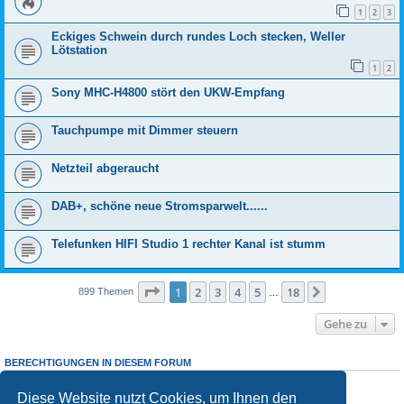
1
2
3
Eckiges Schwein durch rundes Loch stecken, Weller
Lötstation
1
2
Sony MHC-H4800 stört den UKW-Empfang
Tauchpumpe mit Dimmer steuern
Netzteil abgeraucht
DAB+, schöne neue Stromsparwelt......
Telefunken HIFI Studio 1 rechter Kanal ist stumm
Seite
1
von
18
1
2
3
4
5
18
Nächste
899 Themen
…
Gehe zu
BERECHTIGUNGEN IN DIESEM FORUM
Sie dürfen
keine
neuen Themen in diesem Forum erstellen.
Sie
dürfen
Antworten zu Themen in diesem Forum erstellen.
Diese Website nutzt Cookies, um Ihnen den