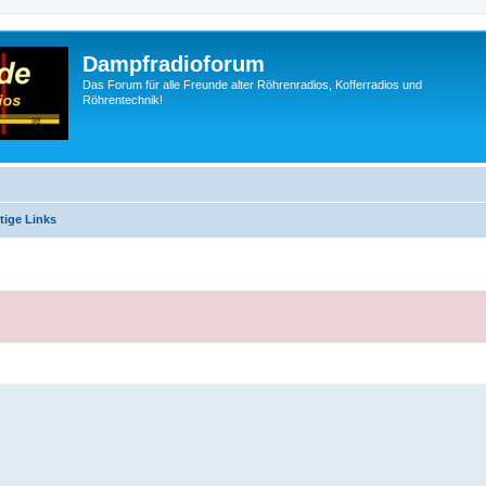
Dampfradioforum
Das Forum für alle Freunde alter Röhrenradios, Kofferradios und
Röhrentechnik!
tige Links