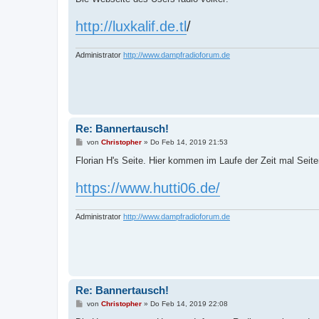
t
r
http://luxkalif.de.tl
a
/
g
Administrator
http://www.dampfradioforum.de
Re: Bannertausch!
B
von
Christopher
»
Do Feb 14, 2019 21:53
e
i
Florian H's Seite. Hier kommen im Laufe der Zeit mal Seite
t
r
https://www.hutti06.de/
a
g
Administrator
http://www.dampfradioforum.de
Re: Bannertausch!
B
von
Christopher
»
Do Feb 14, 2019 22:08
e