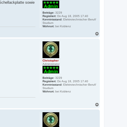
Schellackplatte sowie
Beiträge:
3229
Registriert:
Do Aug 18, 2005 17:40
Kenntnisstand:
Elektrotechnischer Beruf/
Studium
Wohnort:
bei Koblenz
N
a
c
h
o
b
e
Christopher
n
Administrator
Beiträge:
3229
Registriert:
Do Aug 18, 2005 17:40
Kenntnisstand:
Elektrotechnischer Beruf/
Studium
Wohnort:
bei Koblenz
N
a
c
h
o
b