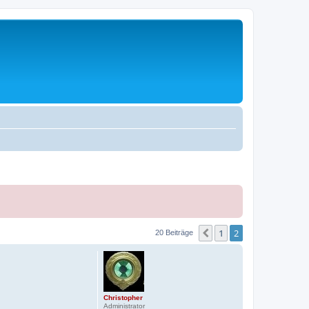
1
2
Vorherige
20 Beiträge
Christopher
Administrator