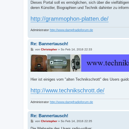
a
Dieses Portal soll es ermöglichen, sich über die vielfält
g
deren Künstler, Biographien und Technik dahinter zu inform
http://grammophon-platten.de/
Administrator
http://www.dampfradioforum.de
Re: Bannertausch!
B
von
Christopher
»
So Feb 14, 2016 22:33
e
i
t
r
a
g
Hier ist einiges vom "alten Technikschrott" des Users gu
http://www.technikschrott.de/
Administrator
http://www.dampfradioforum.de
Re: Bannertausch!
B
von
Christopher
»
So Feb 14, 2016 22:35
e
i
Die Webseite des Users radio-volker: