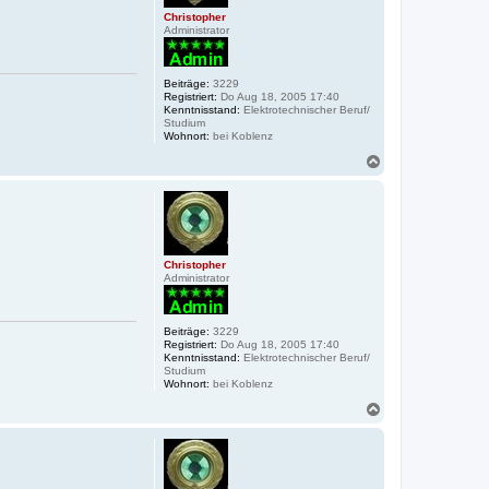
e
Christopher
n
Administrator
Beiträge:
3229
Registriert:
Do Aug 18, 2005 17:40
Kenntnisstand:
Elektrotechnischer Beruf/
Studium
Wohnort:
bei Koblenz
N
a
c
h
o
b
e
Christopher
n
Administrator
Beiträge:
3229
Registriert:
Do Aug 18, 2005 17:40
Kenntnisstand:
Elektrotechnischer Beruf/
Studium
Wohnort:
bei Koblenz
N
a
c
h
o
b