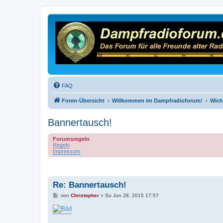
FAQ
Foren-Übersicht
Willkommen im Dampfradioforum!
Wich
Bannertausch!
Forumsregeln
Regeln
Impressum
Re: Bannertausch!
B
von
Christopher
»
So Jun 28, 2015 17:57
e
i
t
r