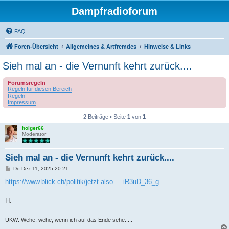
Dampfradioforum
FAQ
Foren-Übersicht
Allgemeines & Artfremdes
Hinweise & Links
Sieh mal an - die Vernunft kehrt zurück....
Forumsregeln
Regeln für diesen Bereich
Regeln
Impressum
2 Beiträge • Seite
1
von
1
holger66
Moderator
Sieh mal an - die Vernunft kehrt zurück....
B
Do Dez 11, 2025 20:21
e
i
https://www.blick.ch/politik/jetzt-also ... iR3uD_36_g
t
r
a
H.
g
UKW: Wehe, wehe, wenn ich auf das Ende sehe.....