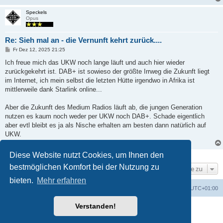
Speckels
Opus
Re: Sieh mal an - die Vernunft kehrt zurück....
B
Fr Dez 12, 2025 21:25
e
i
Ich freue mich das UKW noch lange läuft und auch hier wieder
t
zurückgekehrt ist. DAB+ ist sowieso der größte Irrweg die Zukunft liegt
r
a
im Internet, ich mein selbst die letzten Hütte irgendwo in Afrika ist
g
mittlerweile dank Starlink online...
Aber die Zukunft des Medium Radios läuft ab, die jungen Generation
nutzen es kaum noch weder per UKW noch DAB+. Schade eigentlich
aber evtl bleibt es ja als Nische erhalten am besten dann natürlich auf
UKW.
Diese Website nutzt Cookies, um Ihnen den
2 Beiträge • Seite
1
von
1
bestmöglichen Komfort bei der Nutzung zu
Gehe zu
bieten.
Mehr erfahren
Foren-Übersicht
Alle Zeiten sind
UTC+01:00
Verstanden!
Powered by
phpBB
® Forum Software © phpBB Limited
Deutsche Übersetzung durch
phpBB.de