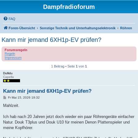
Dampfradioforum
FAQ
Foren-Übersicht
Sonstige Technik und Unterhaltungselektronik
Röhren
Kann mir jemand 6XH1p-EV prüfen?
Forumsregeln
Regeln
Impressum
1 Beitrag • Seite
1
von
1
Dullidu
Capella
Kann mir jemand 6XH1p-EV prüfen?
B
Fr Mai 15, 2026 19:32
e
i
Mahlzeit.
t
r
a
Ich hab nach 20 Jahren jetzt doch wieder ein paar Röhrengeräte einfacher
g
Natur. Douk T3plus und Douk U10 für meinen Denon Plattenspieler und
meine Kopfhörer.