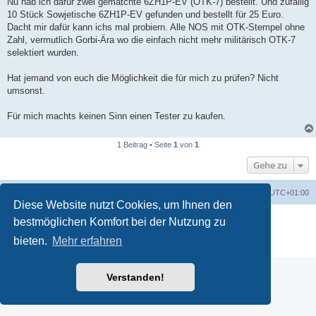
Nu hab ich dafür zwei gematchte 6ZH1P-EV (OTK-7) bestellt. Und zufällig
10 Stück Sowjetische 6ZH1P-EV gefunden und bestellt für 25 Euro.
Dacht mir dafür kann ichs mal probiern. Alle NOS mit OTK-Stempel ohne
Zahl, vermutlich Gorbi-Ära wo die einfach nicht mehr militärisch OTK-7
selektiert wurden.
Hat jemand von euch die Möglichkeit die für mich zu prüfen? Nicht
umsonst.
Für mich machts keinen Sinn einen Tester zu kaufen.
1 Beitrag • Seite
1
von
1
Gehe zu
Foren-Übersicht
Alle Zeiten sind
UTC+01:00
Diese Website nutzt Cookies, um Ihnen den
Powered by
phpBB
® Forum Software © phpBB Limited
bestmöglichen Komfort bei der Nutzung zu
Deutsche Übersetzung durch
phpBB.de
bieten.
Mehr erfahren
Datenschutz
|
Nutzungsbedingungen
Verstanden!