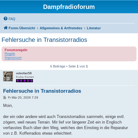
Dampfradioforum
FAQ
Foren-Übersicht
Allgemeines & Artfremdes
Literatur
Fehlersuche in Transistorradios
Forumsregeln
Regeln
Impressum
6 Beiträge • Seite
1
von
1
volvofan58
Kuba Komet
Fehlersuche in Transistorradios
B
Fr Mär 20, 2026 7:29
e
i
Moin,
t
r
a
der ein oder andere wird auch Transistorradios sammeln, einige evtl.
g
zögern, weil neues Terrain. Mir lief vor längerer Zeit ein in Englisch
verfasstes Buch über den Weg, welches den Einstieg in die Reparatur
von z.B. Kofferradios etwas erleichtert.