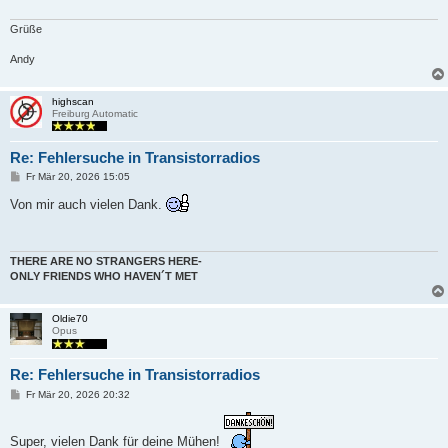
a
g
Grüße
Andy
highscan
Freiburg Automatic
Re: Fehlersuche in Transistorradios
B
Fr Mär 20, 2026 15:05
e
i
Von mir auch vielen Dank.
t
r
a
g
THERE ARE NO STRANGERS HERE-
ONLY FRIENDS WHO HAVEN´T MET
Oldie70
Opus
Re: Fehlersuche in Transistorradios
B
Fr Mär 20, 2026 20:32
e
i
t
Super, vielen Dank für deine Mühen!
r