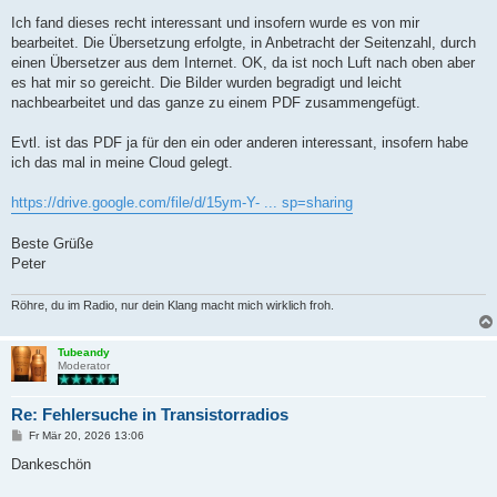
Ich fand dieses recht interessant und insofern wurde es von mir
bearbeitet. Die Übersetzung erfolgte, in Anbetracht der Seitenzahl, durch
einen Übersetzer aus dem Internet. OK, da ist noch Luft nach oben aber
es hat mir so gereicht. Die Bilder wurden begradigt und leicht
nachbearbeitet und das ganze zu einem PDF zusammengefügt.
Evtl. ist das PDF ja für den ein oder anderen interessant, insofern habe
ich das mal in meine Cloud gelegt.
https://drive.google.com/file/d/15ym-Y- ... sp=sharing
Beste Grüße
Peter
Röhre, du im Radio, nur dein Klang macht mich wirklich froh.
Tubeandy
Moderator
Re: Fehlersuche in Transistorradios
B
Fr Mär 20, 2026 13:06
e
i
Dankeschön
t
r