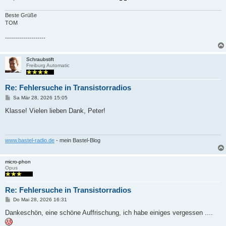
a
g
Beste Grüße
TOM
--------------------
Schraubstift
Freiburg Automatic
Re: Fehlersuche in Transistorradios
B
Sa Mär 28, 2026 15:05
e
i
Klasse! Vielen lieben Dank, Peter!
t
r
a
g
www.bastel-radio.de
- mein Bastel-Blog
micro-phon
Opus
Re: Fehlersuche in Transistorradios
B
Do Mai 28, 2026 16:31
e
i
Dankeschön, eine schöne Auffrischung, ich habe einiges vergessen ....
t
r