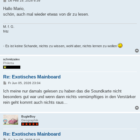
B
Do Feb 19, 2026 6:39
e
i
Hallo Mario,
t
schön, auch mal wieder etwas von dir zu lesen.
r
a
g
M. f. G.
fritz
- Es ist keine Schande, nichts zu wissen, wohl aber, nichts lernen zu wollen
schmitzalex
Philetta
Re: Exotisches Mainboard
B
Fr Jun 05, 2026 23:04
e
i
Ich meine nur damals gelesen zu haben das die Soundkarte nicht
t
besonders gut war und wenn dann nichts vernümpftiges in den Verstärker
r
a
rein geht kommt auch nichts raus...
g
BugleBoy
Geographik
Re: Exotisches Mainboard
B
Sa Jun 06, 2026 6:10