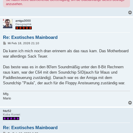
anzusehen.
amiga3000
Geographik
Re: Exotisches Mainboard
B
Mi Feb 18, 2026 21:10
e
i
Da kann ich mich noch dran erinnern als das raus kam. Das Motherboard
t
war allerdings Sack Teuer.
r
a
g
Das beste was es in den 80'ern Soundmäßig unter den 8-Bit Rechnern
raus kam, war der C64 mit dem Soundchip SID(auch für Maus und
Paddlesteuerung zuständig). Danach war es der Amiga mit dem
Soundchip "Paula", der auch für die Floppy Ansteuerung zuständig war.
Mfg.
Mario
fritz52
Kuba Komet
Re: Exotisches Mainboard