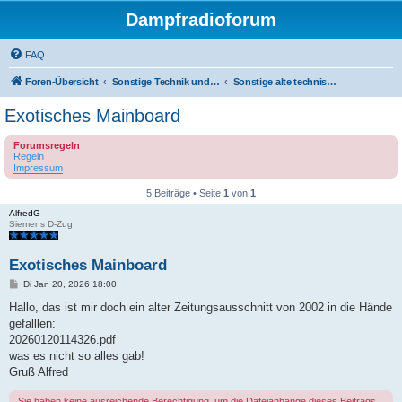
Dampfradioforum
FAQ
Foren-Übersicht
Sonstige Technik und Unterhaltungselektronik
Sonstige alte technische Geräte
Exotisches Mainboard
Forumsregeln
Regeln
Impressum
5 Beiträge • Seite
1
von
1
AlfredG
Siemens D-Zug
Exotisches Mainboard
B
Di Jan 20, 2026 18:00
e
i
Hallo, das ist mir doch ein alter Zeitungsausschnitt von 2002 in die Hände
t
gefalllen:
r
a
20260120114326.pdf
g
was es nicht so alles gab!
Gruß Alfred
Sie haben keine ausreichende Berechtigung, um die Dateianhänge dieses Beitrags