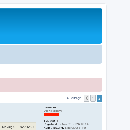
1
2
Vorherige
16 Beiträge
Samenes
User gesperrt
Beiträge:
3
Registriert:
Fr Mai 22, 2026 13:54
Mo Aug 01, 2022 12:24
Kenntnisstand:
Einsteiger ohne