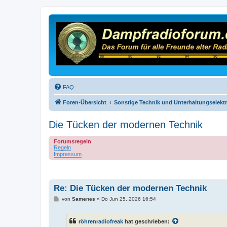
FAQ
Foren-Übersicht
Sonstige Technik und Unterhaltungselekt
Die Tücken der modernen Technik
Forumsregeln
Regeln
Impressum
Re: Die Tücken der modernen Technik
B
von
Samenes
»
Do Jun 25, 2026 16:54
e
i
t
röhrenradiofreak
hat geschrieben:
r