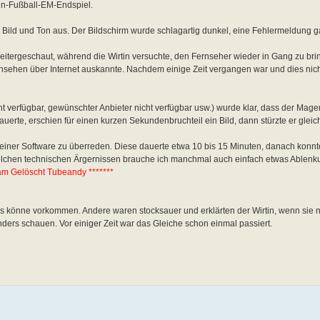
en-Fußball-EM-Endspiel.
ch Bild und Ton aus. Der Bildschirm wurde schlagartig dunkel, eine Fehlermeldung ga
tergeschaut, während die Wirtin versuchte, den Fernseher wieder in Gang zu bri
Fernsehen über Internet auskannte. Nachdem einige Zeit vergangen war und dies nich
t verfügbar, gewünschter Anbieter nicht verfügbar usw.) wurde klar, dass der Mage
erte, erschien für einen kurzen Sekundenbruchteil ein Bild, dann stürzte er gleic
einer Software zu überreden. Diese dauerte etwa 10 bis 15 Minuten, danach konnte
solchen technischen Ärgernissen brauche ich manchmal auch einfach etwas Ablenk
am Gelöscht Tubeandy *******
könne vorkommen. Andere waren stocksauer und erklärten der Wirtin, wenn sie ni
nders schauen. Vor einiger Zeit war das Gleiche schon einmal passiert.