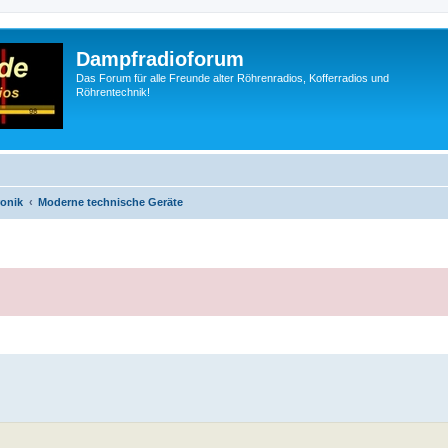
Dampfradioforum
Das Forum für alle Freunde alter Röhrenradios, Kofferradios und
Röhrentechnik!
ronik
Moderne technische Geräte