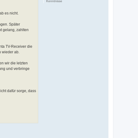
Kenntnisse
b es nicht.
ngen. Später
t gelang, zahlten
nta TV-Receiver die
h wieder ab.
n wir die letzten
ung und verbringe
cht dafür sorge, dass