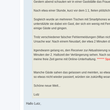
a
Gestern abend schauten wir in einer Gaststätte das Frau
g
Nach etwa einer Stunde, kurz vor dem 1:1, fielen plötzli
Sogleich wurde an mehreren Tischen mit Smartphones wei
unterstützte sie dabei ein Gast, der sich ein wenig mit 
einige Gäste und gingen.
Trotz verschiedener falscher Fehlermeldungen (Wlan nich
Ursache war: Nach einem Neustart, der etwa 2 Minuten dau
Irgendwann gelang es, den Receiver zur Aktualisierung s
Minuten der 2. Halbzeit der Verlängerung sehen. Nach 
meine freie Zeit gerne mit Online-Unterhaltung.
****** Sp
Manche Gäste sahen das gelassen und meinten, so etwas 
so etwas nicht wieder passiert, würden sie zukünftig woa
Schöne neue Welt...
Lutz
Hallo Lutz,