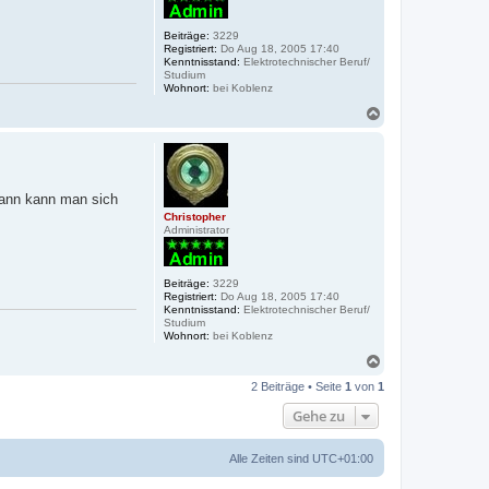
Beiträge:
3229
Registriert:
Do Aug 18, 2005 17:40
Kenntnisstand:
Elektrotechnischer Beruf/
Studium
Wohnort:
bei Koblenz
N
a
c
h
o
b
dann kann man sich
e
Christopher
n
Administrator
Beiträge:
3229
Registriert:
Do Aug 18, 2005 17:40
Kenntnisstand:
Elektrotechnischer Beruf/
Studium
Wohnort:
bei Koblenz
N
a
2 Beiträge • Seite
1
von
1
c
h
Gehe zu
o
b
e
Alle Zeiten sind
UTC+01:00
n