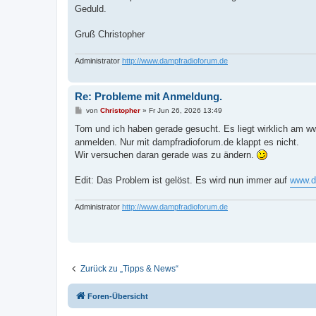
g
Geduld.
Gruß Christopher
Administrator
http://www.dampfradioforum.de
Re: Probleme mit Anmeldung.
B
von
Christopher
»
Fr Jun 26, 2026 13:49
e
i
Tom und ich haben gerade gesucht. Es liegt wirklich am 
t
anmelden. Nur mit dampfradioforum.de klappt es nicht.
r
a
Wir versuchen daran gerade was zu ändern.
g
Edit: Das Problem ist gelöst. Es wird nun immer auf
www.d
Administrator
http://www.dampfradioforum.de
Zurück zu „Tipps & News“
Foren-Übersicht