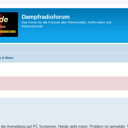
Dampfradioforum
Das Forum für alle Freunde alter Röhrenradios, Kofferradios und
Röhrentechnik!
s & News
i der Anmeldung auf PC Systemen. Handy geht meist. Problem ist gemeldet. 