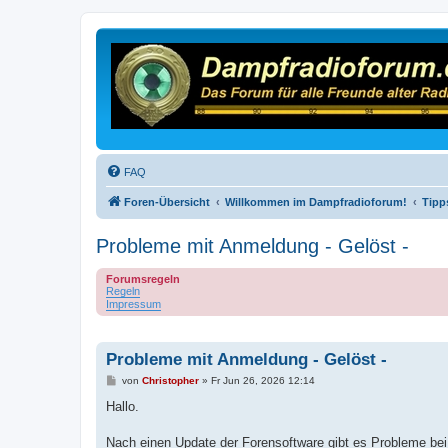
FAQ
Foren-Übersicht
Willkommen im Dampfradioforum!
Tipp
Probleme mit Anmeldung - Gelöst -
Forumsregeln
Regeln
Impressum
Probleme mit Anmeldung - Gelöst -
B
von
Christopher
»
Fr Jun 26, 2026 12:14
e
i
Hallo.
t
r
a
Nach einen Update der Forensoftware gibt es Probleme be