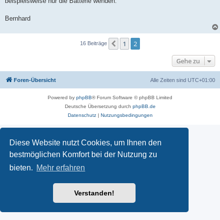
beispielsweise nur die Batterie wenden.
Bernhard
1
2
Vorherige
16 Beiträge
Gehe zu
Foren-Übersicht
Alle Zeiten sind
UTC+01:00
Powered by
phpBB
® Forum Software © phpBB Limited
Deutsche Übersetzung durch
phpBB.de
Datenschutz
|
Nutzungsbedingungen
Diese Website nutzt Cookies, um Ihnen den
bestmöglichen Komfort bei der Nutzung zu
bieten.
Mehr erfahren
Verstanden!