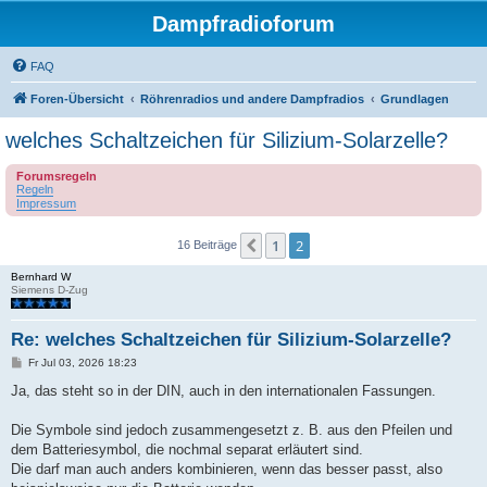
Dampfradioforum
FAQ
Foren-Übersicht
Röhrenradios und andere Dampfradios
Grundlagen
welches Schaltzeichen für Silizium-Solarzelle?
Forumsregeln
Regeln
Impressum
1
2
Vorherige
16 Beiträge
Bernhard W
Siemens D-Zug
Re: welches Schaltzeichen für Silizium-Solarzelle?
B
Fr Jul 03, 2026 18:23
e
i
Ja, das steht so in der DIN, auch in den internationalen Fassungen.
t
r
a
Die Symbole sind jedoch zusammengesetzt z. B. aus den Pfeilen und
g
dem Batteriesymbol, die nochmal separat erläutert sind.
Die darf man auch anders kombinieren, wenn das besser passt, also