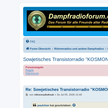
FAQ
Foren-Übersicht
Röhrenradios und andere Dampfradios
Sowjetisches Transistorradio "KOSMON
Forumsregeln
Regeln
Impressum
Re: Sowjetisches Transistorradio "KOSMO
B
von
röhrenradiofreak
»
So Jul 05, 2026 12:40
e
i
t
paulchen
hat geschrieben:
r