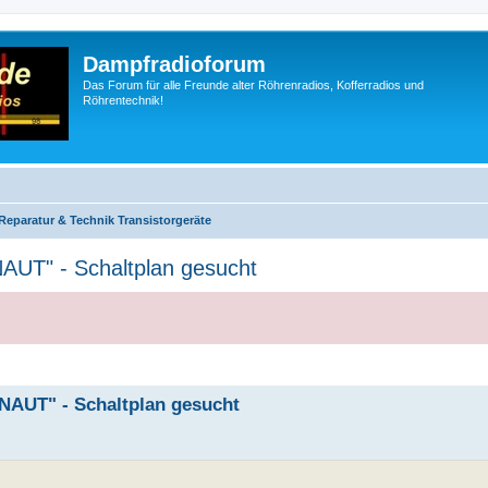
Dampfradioforum
Das Forum für alle Freunde alter Röhrenradios, Kofferradios und
Röhrentechnik!
Reparatur & Technik Transistorgeräte
AUT" - Schaltplan gesucht
NAUT" - Schaltplan gesucht