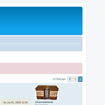
1
2
Vorherige
18 Beiträge
röhrenradiofreak
So Jul 05, 2026 11:50
Geographik