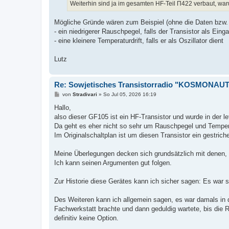
a
Weiterhin sind ja im gesamten HF-Teil П422 verbaut, war
g
Mögliche Gründe wären zum Beispiel (ohne die Daten bzw. 
- ein niedrigerer Rauschpegel, falls der Transistor als Eing
- eine kleinere Temperaturdrift, falls er als Oszillator dient
Lutz
Re: Sowjetisches Transistorradio "KOSMONAUT"
B
von
Stradivari
»
So Jul 05, 2026 16:19
e
i
Hallo,
t
also dieser GF105 ist ein HF-Transistor und wurde in der l
r
a
Da geht es eher nicht so sehr um Rauschpegel und Tempera
g
Im Originalschaltplan ist um diesen Transistor ein gestriche
Meine Überlegungen decken sich grundsätzlich mit denen, d
Ich kann seinen Argumenten gut folgen.
Zur Historie diese Gerätes kann ich sicher sagen: Es war se
Des Weiteren kann ich allgemein sagen, es war damals in 
Fachwerkstatt brachte und dann geduldig wartete, bis die
definitiv keine Option.