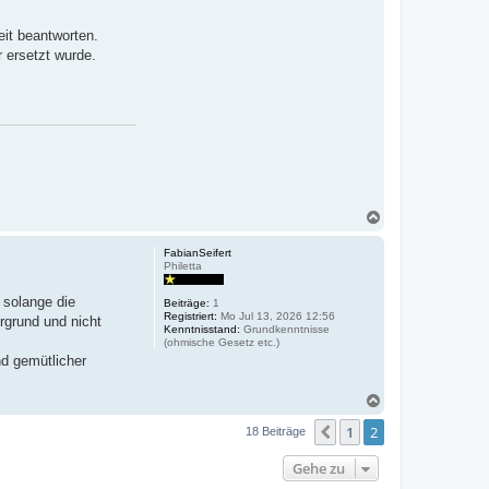
it beantworten.
r ersetzt wurde.
N
a
c
FabianSeifert
h
Philetta
o
b
 solange die
Beiträge:
1
e
Registriert:
Mo Jul 13, 2026 12:56
rgrund und nicht
n
Kenntnisstand:
Grundkenntnisse
(ohmische Gesetz etc.)
nd gemütlicher
N
a
1
2
c
Vorherige
18 Beiträge
h
o
Gehe zu
b