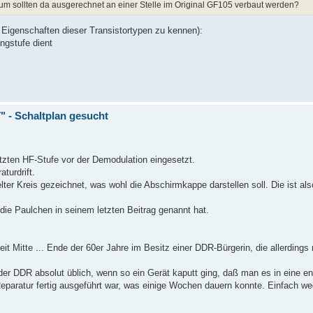
um sollten da ausgerechnet an einer Stelle im Original GF105 verbaut werden?
Eigenschaften dieser Transistortypen zu kennen):
angstufe dient
 - Schaltplan gesucht
etzten HF-Stufe vor der Demodulation eingesetzt.
turdrift.
lter Kreis gezeichnet, was wohl die Abschirmkappe darstellen soll. Die ist also 
ie Paulchen in seinem letzten Beitrag genannt hat.
it Mitte ... Ende der 60er Jahre im Besitz einer DDR-Bürgerin, die allerdings 
der DDR absolut üblich, wenn so ein Gerät kaputt ging, daß man es in eine e
 Reparatur fertig ausgeführt war, was einige Wochen dauern konnte. Einfach 