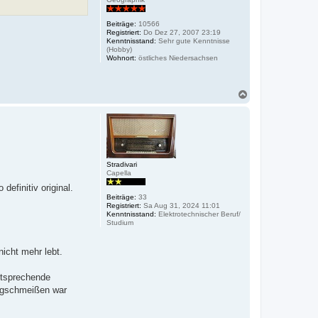
Beiträge:
10566
Registriert:
Do Dez 27, 2007 23:19
Kenntnisstand:
Sehr gute Kenntnisse
(Hobby)
Wohnort:
östliches Niedersachsen
N
a
c
h
o
b
e
n
Stradivari
Capella
definitiv original.
Beiträge:
33
Registriert:
Sa Aug 31, 2024 11:01
Kenntnisstand:
Elektrotechnischer Beruf/
Studium
nicht mehr lebt.
ntsprechende
wegschmeißen war