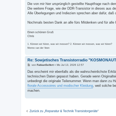
Die von mir hier ursprünglich gestellte Hauptfrage nach dem
Die weitere Frage, wie der DDR-Transistor in dieses aus 
Alle Überlegungen und Indiezien sprechen aber dafür, daß d
Nochmals besten Dank an alle fürs Mitdenken und für alle 
Einen schönen Gruß
Chris
1. Können wir hören, was wir messen? 2. Können wir messen, was wir hören?
Menno van der Veen
Re: Sowjetisches Transistorradio "KOSMONAUT"
B
von
FabianSeifert
»
Mo Jul 13, 2026 12:57
e
i
Das erscheint mir ebenfalls als die wahrscheinlichste Erkl
t
technischen Daten gepasst haben. Gerade wenn Originaltei
r
a
unbedingt die originale Teilenummer. Wenn man dann zu 
g
florale Accessoires und modischer Kleidung
, weil solche b
machen.
Zurück zu „Reparatur & Technik Transistorgeräte“