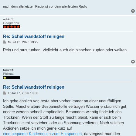
nach dem allerletzten Radio ist vor dem allerletzten Radio
achim1
Geographik
Re: Schallwandstoff reinigen
B
Mi Jul 15, 2026 19:29
e
i
Rein und raus tunken, vielleicht auch ein bisschen zupfen oder walken.
t
r
a
g
MarcelS
Philetta
Re: Schallwandstoff reinigen
B
Fr Jul 17, 2026 13:30
e
i
Ich gehe ähnlich vor, teste aber vorher immer an einer unauffälligen
t
Stelle. Manche ältere Bespannstoffe vertragen Wasser erstaunlich gut,
r
a
andere werden schnell empfindlich. Besonders wichtig finde ich das
g
Trocknen: Wenn der Stoff zu lange feucht bleibt, kann er sich beim
Trocknen leicht verziehen oder an Spannung verlieren. Nach solchen
Aktionen setze ich mich gerne kurz auf
eine bequeme Kindercouch zum Entspannen
, da vergisst man den