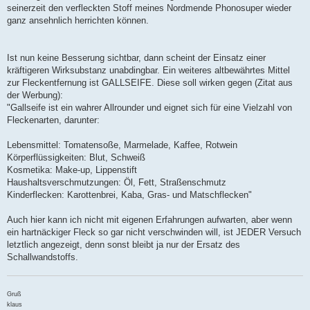
seinerzeit den verfleckten Stoff meines Nordmende Phonosuper wieder
ganz ansehnlich herrichten können.
Ist nun keine Besserung sichtbar, dann scheint der Einsatz einer
kräftigeren Wirksubstanz unabdingbar. Ein weiteres altbewährtes Mittel
zur Fleckentfernung ist GALLSEIFE. Diese soll wirken gegen (Zitat aus
der Werbung):
"Gallseife ist ein wahrer Allrounder und eignet sich für eine Vielzahl von
Fleckenarten, darunter:
Lebensmittel: Tomatensoße, Marmelade, Kaffee, Rotwein
Körperflüssigkeiten: Blut, Schweiß
Kosmetika: Make-up, Lippenstift
Haushaltsverschmutzungen: Öl, Fett, Straßenschmutz
Kinderflecken: Karottenbrei, Kaba, Gras- und Matschflecken"
Auch hier kann ich nicht mit eigenen Erfahrungen aufwarten, aber wenn
ein hartnäckiger Fleck so gar nicht verschwinden will, ist JEDER Versuch
letztlich angezeigt, denn sonst bleibt ja nur der Ersatz des
Schallwandstoffs.
Gruß
klaus