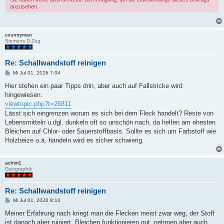
anzusehen.
countryman
Siemens D-Zug
Re: Schallwandstoff reinigen
B
Mi Jul 01, 2026 7:04
e
i
Hier stehen ein paar Tipps drin, aber auch auf Fallstricke wird
t
hingewiesen:
r
a
viewtopic.php?t=26811
g
Lässt sich eingrenzen worum es sich bei dem Fleck handelt? Reste von
Lebensmitteln u.dgl. dunkeln oft so unschön nach, da helfen am ehesten
Bleichen auf Chlor- oder Sauerstoffbasis. Sollte es sich um Farbstoff wie
Holzbeize o.ä. handeln wird es sicher schwierig.
achim1
Geographik
Re: Schallwandstoff reinigen
B
Mi Jul 01, 2026 8:10
e
i
Meiner Erfahrung nach kriegt man die Flecken meist zwar weg, der Stoff
t
ist danach aber ruiniert. Bleichen funktionieren gut, nehmen aber auch
r