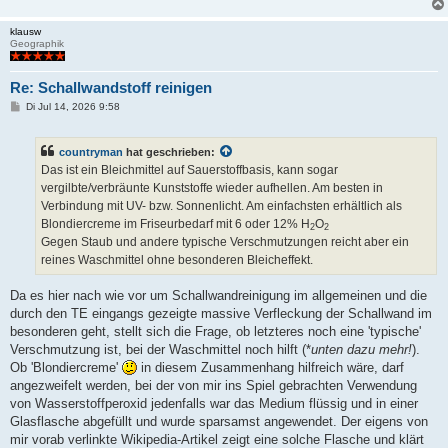
g
klausw
Geographik
Re: Schallwandstoff reinigen
B
Di Jul 14, 2026 9:58
e
i
t
countryman
hat geschrieben:
r
a
Das ist ein Bleichmittel auf Sauerstoffbasis, kann sogar
g
vergilbte/verbräunte Kunststoffe wieder aufhellen. Am besten in
Verbindung mit UV- bzw. Sonnenlicht. Am einfachsten erhältlich als
Blondiercreme im Friseurbedarf mit 6 oder 12% H
O
2
2
Gegen Staub und andere typische Verschmutzungen reicht aber ein
reines Waschmittel ohne besonderen Bleicheffekt.
Da es hier nach wie vor um Schallwandreinigung im allgemeinen und die
durch den TE eingangs gezeigte massive Verfleckung der Schallwand im
besonderen geht, stellt sich die Frage, ob letzteres noch eine 'typische'
Verschmutzung ist, bei der Waschmittel noch hilft (*
unten dazu mehr!
).
Ob 'Blondiercreme'
in diesem Zusammenhang hilfreich wäre, darf
angezweifelt werden, bei der von mir ins Spiel gebrachten Verwendung
von Wasserstoffperoxid jedenfalls war das Medium flüssig und in einer
Glasflasche abgefüllt und wurde sparsamst angewendet. Der eigens von
mir vorab verlinkte Wikipedia-Artikel zeigt eine solche Flasche und klärt