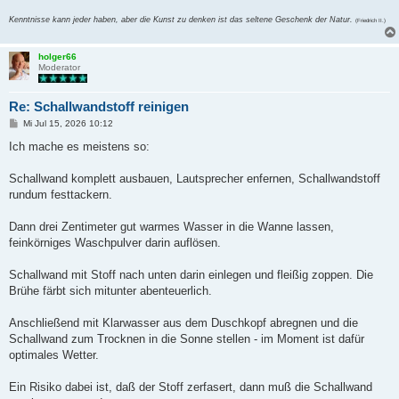
Kenntnisse kann jeder haben, aber die Kunst zu denken ist das seltene Geschenk der Natur.
(Friedrich II.)
holger66
Moderator
Re: Schallwandstoff reinigen
B
Mi Jul 15, 2026 10:12
e
i
Ich mache es meistens so:
t
r
a
Schallwand komplett ausbauen, Lautsprecher enfernen, Schallwandstoff
g
rundum festtackern.
Dann drei Zentimeter gut warmes Wasser in die Wanne lassen,
feinkörniges Waschpulver darin auflösen.
Schallwand mit Stoff nach unten darin einlegen und fleißig zoppen. Die
Brühe färbt sich mitunter abenteuerlich.
Anschließend mit Klarwasser aus dem Duschkopf abregnen und die
Schallwand zum Trocknen in die Sonne stellen - im Moment ist dafür
optimales Wetter.
Ein Risiko dabei ist, daß der Stoff zerfasert, dann muß die Schallwand