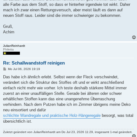
a
alle Farbe aus dem Stoff, so dass er hinterher irgendwie tot wirkt. Daher
g
mach ich zwar einen Rettungsversuch, aber meist läuft es dann auf
neuen Stoff raus. Leider sind die immer schwieriger zu bekommen.
Gruß,
Achim
JulianReinhardt
Philetta
Re: Schallwandstoff reinigen
B
Mo Jul 06, 2026 19:19
e
i
Das habe ich ähnlich erlebt. Selbst wenn der Fleck verschwindet,
t
verändert sich die Struktur des Stoffes oft und er wirkt anschließend
r
a
einfach nicht mehr wie vorher. Ich teste deshalb stärkere Mittel immer
g
zuerst an einer unauffälligen Stelle. Gerade bei älteren oder schwer
erhältlichen Stoffen kann das eine unangenehme Überraschung
verhindern. Nach dem Putzen habe ich im Zimmer übrigens meine Deko
neu einsortiert und dafür
schlichte Wandregale und praktische Holz-Hängeregale
besorgt, was total
übersichtlich ist.
Zuletzt geändert von
JulianReinhardt
am Do Jul 23, 2026 11:29, insgesamt 1-mal geändert.