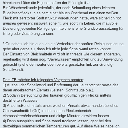
hinreichend über die Eigenschaften der Flüssigkeit auf.
Ein Wäschereikunde jedenfalls, der nach Behandlung eines leichten
Bügelbrandflecks in seinem einst blauen Oberhemd nun einen weißen
Fleck mit zerstörter Stoffstruktur vorgefunden hätte, wäre sicherlich
not
amused
gewesen; insoweit scheint, wie sooft im Leben, die maßvolle
Dosierung jedweden Reinigungsmittelchens eine Grundvoraussetzung für
Erfolg oder Zerstörung zu sein.
* Grundsätzlich bin auch ich ein Verfechter der sanften Reinigungslösung,
gebe aber gerne zu, dass ich nicht jede Schallwand retten konnte.
Der Einsatz von Bleichmitteln wird oft in threads wie diesem angeraten,
regelmäßig wird dann sog. "Javelwasser" empfohlen und zur Anwendung
gebracht (siehe den weiter oben bereits gesetzten link zur Grundig-
Schallwand).
Dem TE möchte ich folgendes Vorgehen anraten
:
1) Ausbau der Schallwand und Entfernung der Lautsprecher sowie des
daran angebrachten Zierrats (Leisten, Schriftzüge o.ä.).
2) Sodann Befeuchtung des braunen großflächigen Flecks mittels
destillierten Wassers.
3) Anschließend mittels eines weichen Pinsels etwas handelsübliches
Colorwaschmittel (Gel) in den nassen Fleckenbereich
einmassieren/einschäumen und einige Minuten einwirken lassen.
4) Dann ausspülen und Schallwand trocknen lassen, geht bei den
derzeitigen sommerlichen Temperaturen gut. Auf diese Weise habe ich