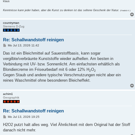
klaus
Kenntnisse kann jeder haben, aber die Kunst zu denken ist das seltene Geschenk der Natur.
(Friedrich II.)
countryman
Siemens D-Zug
Re: Schallwandstoff reinigen
B
Mo Jul 13, 2026 11:42
e
i
Das ist ein Bleichmittel auf Sauerstoffbasis, kann sogar
t
vergilbte/verbräunte Kunststoffe wieder aufhellen. Am besten in
r
a
Verbindung mit UV- bzw. Sonnenlicht. Am einfachsten erhältlich als
g
Blondiercreme im Friseurbedarf mit 6 oder 12% H
O
2
2
Gegen Staub und andere typische Verschmutzungen reicht aber ein
reines Waschmittel ohne besonderen Bleicheffekt.
achim1
Geographik
Re: Schallwandstoff reinigen
B
Mo Jul 13, 2026 19:25
e
i
H2O2 putzt halt alles weg. Viel Ähnlichkeit mit dem Original hat der Stoff
t
danach nicht mehr.
r
a