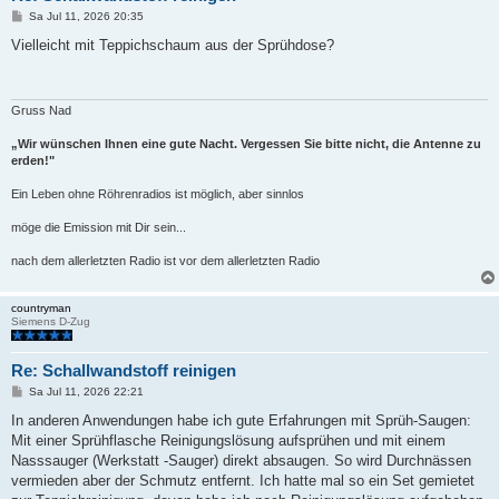
B
Sa Jul 11, 2026 20:35
e
i
Vielleicht mit Teppichschaum aus der Sprühdose?
t
r
a
g
Gruss Nad
„Wir wünschen Ihnen eine gute Nacht. Vergessen Sie bitte nicht, die Antenne zu
erden!"
Ein Leben ohne Röhrenradios ist möglich, aber sinnlos
möge die Emission mit Dir sein...
nach dem allerletzten Radio ist vor dem allerletzten Radio
countryman
Siemens D-Zug
Re: Schallwandstoff reinigen
B
Sa Jul 11, 2026 22:21
e
i
In anderen Anwendungen habe ich gute Erfahrungen mit Sprüh-Saugen:
t
Mit einer Sprühflasche Reinigungslösung aufsprühen und mit einem
r
a
Nasssauger (Werkstatt -Sauger) direkt absaugen. So wird Durchnässen
g
vermieden aber der Schmutz entfernt. Ich hatte mal so ein Set gemietet