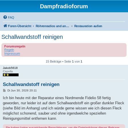
Dampfradioforum
FAQ
Foren-Übersicht
Röhrenradios und andere Dampfradios
Restauration außen
Schallwandstoff reinigen
Forumsregeln
Regeln
Impressum
15 Beiträge • Seite
1
von
1
Jakob5618
Capella
Schallwandstoff reinigen
B
Di Jun 30, 2026 20:11
e
i
Ich bin heute mit der Reparatur eines Nordmende Fidelio 58 fertig
t
geworden, nur leider ist auf dem Schallwandstoff ein großer dunkler Fleck
r
a
(siehe Bild im Anhang) und ich würde gerne wissen wie ich diesen Fleck
g
möglichst schonend, sauber und ohne irgendwelche speziellen
Reinigungsmittel entfernen kann.
Sie haben keine ausreichende Berechtigung, um die Dateianhänge dieses Beitrags