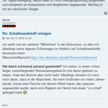
zur Teppichreinigung, davon habe ich noch Reinigungslösung aufgehoben
und erfolgreich an Autopolstern und dergleichen angewendet. Wichtig ist
nur ein nassfester Sauger.
klausw
Geographik
Re: Schallwandstoff reinigen
B
Mo Jul 13, 2026 11:18
e
i
Ich werfe mal ein weiteres "Mittelchen" in die Diskussion, zu dem ich
t
allerdings keine eigenen Erfahrungen im Hinblick auf Schallwandstoffe
r
a
beisteuern kann:
g
Wasserstoffperoxid
https://de.wikipedia.org/wiki/Wasserstoffperoxid
Hat damit schonmal jemand gearbeitet?
Ich meine, in einem schon
länger zurückliegenden Restaurierungsbericht mal davon gelesen zu
haben, finde den Bericht aber nicht mehr. Allerdings erinnere ich mich
noch daran, dass in der Wäscherei, die mein Großvater vor vielen Jahren
besaß, immer eine Flasche mit diesem Mittel stand, das sparsam
angewendet wurde, wenn eine Büglerin ein Hemd mal etwas "zu scharf"
gebügelt hatte
.
Gruß