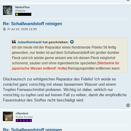
MarkoFlow
Philetta
Re: Schallwandstoff reinigen
B
Fr Jul 10, 2026 12:05
e
i
t
JulianReinhardt
hat geschrieben:
r
a
Ich bin heute mit der Reparatur eines Nordmende Fidelio 58 fertig
g
geworden, nur leider ist auf dem Schallwandstoff ein großer dunkler
Fleck und ich würde gerne wissen wie ich diesen Fleck möglichst
schonend, sauber und ohne irgendwelche speziellen [
Werbelink für
japanische Messer entfernt!: Hotte
] Reinigungsmittel entfernen kann.
Glückwunsch zur erfolgreichen Reparatur des Fidelio! Ich würde es
zunächst ganz vorsichtig mit etwas lauwarmem Wasser und einem
Tropfen Feinwaschmittel probieren. Wichtig ist dabei, wirklich nur
vorsichtig zu tupfen und auf keinen Fall zu reiben, damit die empfindliche
Faserstruktur des Stoffes nicht beschädigt wird.
nflanders
Kuba Komet
Re: Schallwandstoff reinigen