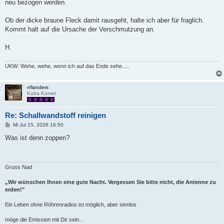
neu bezogen werden.
Ob der dicke braune Fleck damit rausgeht, halte ich aber für fraglich.
Kommt halt auf die Ursache der Verschmutzung an.
H.
UKW: Wehe, wehe, wenn ich auf das Ende sehe.....
nflanders
Kuba Komet
Re: Schallwandstoff reinigen
B
Mi Jul 15, 2026 16:50
e
i
Was ist denn zoppen?
t
r
a
g
Gruss Nad
„Wir wünschen Ihnen eine gute Nacht. Vergessen Sie bitte nicht, die Antenne zu
erden!"
Ein Leben ohne Röhrenradios ist möglich, aber sinnlos
möge die Emission mit Dir sein...