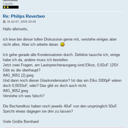
heintroedel
Capella
Re: Philips Reverbeo
B
Di Jul 07, 2026 20:40
e
i
Hallo allerseits,
t
r
a
ich lese bei dieser tollen Diskussion gerne mit, verstehe einiges aber
g
nicht alles. Aber ich arbeite daran.
Ich gehe gerade alle Kondensatoren durch. Defekte tausche ich, einige
habe ich da, andere muss ich bestellen.
Jetzt zwei Fragen, am Lautsprecherausgang sind Elkos, 0,82uF 125V.
Gibt es die überhaupt?
IMG_8051 (2).jpeg
Und dann noch dieser Glaskondensator? Ist das ein Elko 3300pF wären
doch 0,0033uF, oder? Das gibt es doch auch nicht.
IMG_8052.jpeg
Verstehe ich was falsch?
Die Becherelkos haben noch jeweils 40uF von den ursprünglich 50uF.
Spricht etwas dagegen sie drin zu lassen?
Viele Grüße Bernhard