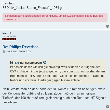
Bernhard
B5D41A_Jupiter-Stereo_Endstufe_1964.gif
Sie haben keine ausreichende Berechtigung, um die Dateianhänge dieses Beitrags
anzusehen.
Munzel
Geographik
Re: Philips Reverbeo
B
Mo Jul 06, 2026 7:55
e
i
t
SJS
hat geschrieben:
r
a
Ist das elektrisch wirklich gleichwertig, was ist denn die Aufgabe des
g
C's? Ich hätte mir das jetzt so gedacht, dass der ggf. noch vorhandenen
Brumm nach der Siebung hinter dem Gleichrichter nochmal in Nähe der
Röhre und vor dem Übertrager gegen Masse ableitet.
Nein. Wöllte man an der Anode der NF-Röhre Brummen beseitigen, wäre
der Kondensator dafür viel zu klein. Zudem würde man mit einem
Tiefpaß, der 100 Hz ausfiltert, gleichzeitig auch den Rest des NF-Signals
beseitigen.