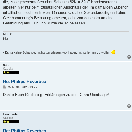
die, zugegebenermaßen eher Seltenen 82K = 82nF Kondensatoren
r
a
arbeiten hier nur beim zusätzlichen Anschluss der, im damaligen Zubehör
g
erhältlichen Hochton Boxen. Da diese C.s aber Sekundärseitig und ohne
Gleichspannung's Belastung arbeiten, geht von denen kaum eine
Gefährdung aus. D.h. ich würde die so belassen.
M. f. G.
fritz
- Es ist keine Schande, nichts zu wissen, wohl aber, nichts lernen zu wollen
SJS
Capella
Re: Philips Reverbeo
B
Mi Jul 08, 2026 19:29
e
i
Danke Euch für die o.g. Erklärungen zu dem C am Übertrager!
t
r
a
g
heintroedel
Capella
Re: Philips Reverbeo