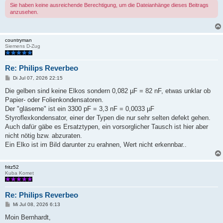
Sie haben keine ausreichende Berechtigung, um die Dateianhänge dieses Beitrags
anzusehen.
countryman
Siemens D-Zug
Re: Philips Reverbeo
B
Di Jul 07, 2026 22:15
e
i
Die gelben sind keine Elkos sondern 0,082 µF = 82 nF, etwas unklar ob
t
Papier- oder Folienkondensatoren.
r
a
Der "gläserne" ist ein 3300 pF = 3,3 nF = 0,0033 µF
g
Styroflexkondensator, einer der Typen die nur sehr selten defekt gehen.
Auch dafür gäbe es Ersatztypen, ein vorsorglicher Tausch ist hier aber
nicht nötig bzw. abzuraten.
Ein Elko ist im Bild darunter zu erahnen, Wert nicht erkennbar..
fritz52
Kuba Komet
Re: Philips Reverbeo
B
Mi Jul 08, 2026 6:13
e
i
Moin Bernhardt,
t