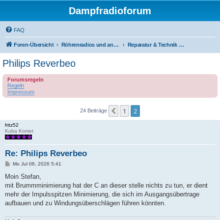
Dampfradioforum
FAQ
Foren-Übersicht
Röhrenradios und andere Dampfradios
Reparatur & Technik Röhrengeräte
Philips Reverbeo
Forumsregeln
Regeln
Impressum
1
2
Vorherige
24 Beiträge
fritz52
Kuba Komet
Re: Philips Reverbeo
B
Mo Jul 06, 2026 5:41
e
i
Moin Stefan,
t
mit Brummminimierung hat der C an dieser stelle nichts zu tun, er dient
r
a
mehr der Impulsspitzen Minimierung, die sich im Ausgangsübertrage
g
aufbauen und zu Windungsüberschlägen führen könnten.