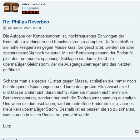
röhrenradiofreak
Geographik
Re: Philips Reverbeo
B
Mo Jul 06, 2026 18:19
e
i
Die Aufgabe der Kondensatoren ist, hochfrequentes Schwingen der
t
Endstufe zu verhindern und Impulsspitzen zu dämpfen. Dafür schließen
r
a
sie hohe Frequenzen gegen Masse kurz. So geschaltet, werden sie aber
g
spannungsmäßig hoch belastet: Mit der Betriebsspannung der Endstufe
plus der Tonfrequenzspannung. Schlagen sie durch, fließt ein
übermäßiger Gleichstrom, der die Ausgangsübertrager und das Netzteil
gefährdet.
Schaltet man sie gegen +1 statt gegen Masse, schließen sie immer noch
hochfrequente Spannungen kurz. Durch den großen Elko zwischen +1
und Masse ändert sich daran nichts. Aber sie müssen nicht mehr die
Betriebsspannung, sondern nur noch die Tonfrequenzspannung aushalten.
Und wenn sie durchschlagen, wird die betroffene Endstufe leise, aber es
fließt kein übermäßiger Strom. Deshalb ist es besser, sie so zu schalten,
was ja auch in vielen Radios so gemacht wurde.
Lutz