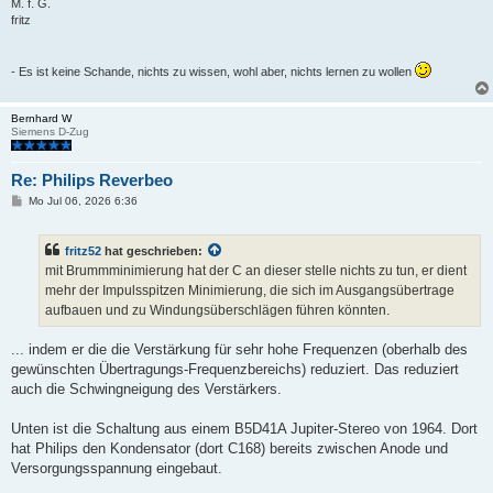
M. f. G.
fritz
- Es ist keine Schande, nichts zu wissen, wohl aber, nichts lernen zu wollen
Bernhard W
Siemens D-Zug
Re: Philips Reverbeo
B
Mo Jul 06, 2026 6:36
e
i
t
fritz52
hat geschrieben:
r
a
mit Brummminimierung hat der C an dieser stelle nichts zu tun, er dient
g
mehr der Impulsspitzen Minimierung, die sich im Ausgangsübertrage
aufbauen und zu Windungsüberschlägen führen könnten.
... indem er die die Verstärkung für sehr hohe Frequenzen (oberhalb des
gewünschten Übertragungs-Frequenzbereichs) reduziert. Das reduziert
auch die Schwingneigung des Verstärkers.
Unten ist die Schaltung aus einem B5D41A Jupiter-Stereo von 1964. Dort
hat Philips den Kondensator (dort C168) bereits zwischen Anode und
Versorgungsspannung eingebaut.